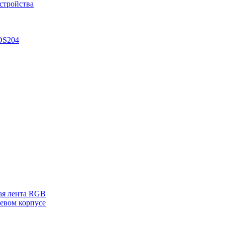
стройства
DS204
ая лента RGB
евом корпусе