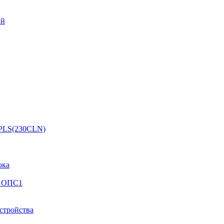
ый
 PLS(230CLN)
ока
й ОПС1
стройства