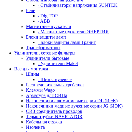
- Стабилизаторы напряжения SUNTEK
Реле
- DigiTOP
- ABB
Магнитные пускатели
- Магнитные пускатели ЭНЕРГИЯ
Блоки защиты ламп
- Блоки защиты ламп Гранит
Трансформаторы
Удлинители, сетевые фильтры
Удлинители бытовые
- Удлинители Makel
Все для монтажа
Шины
- Шины нулевые
Распределительная гребенка
Клеммы Wago
Арматура для СИПа
Наконечники алюминиевые серии DL (ИЭК)
Наконечники медные луженые серии JG (ИЭК)
СИЗ-соединитель проводов
Термо трубки NAVIGATOR
Кабельная стяжка
Изолента