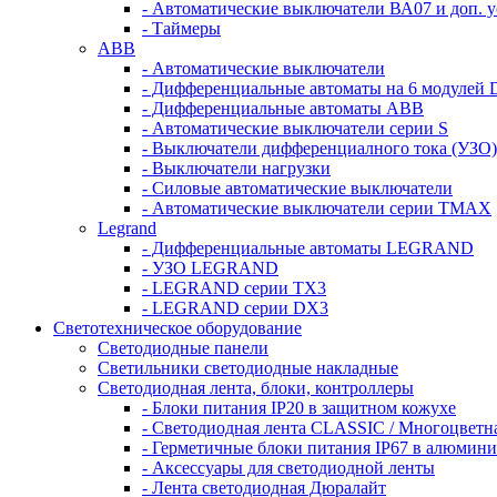
- Автоматические выключатели ВА07 и доп. у
- Таймеры
ABB
- Автоматические выключатели
- Дифференциальные автоматы на 6 модулей 
- Дифференциальные автоматы АВВ
- Автоматические выключатели серии S
- Выключатели дифференциалного тока (УЗО)
- Выключатели нагрузки
- Силовые автоматические выключатели
- Автоматические выключатели серии ТМАХ
Legrand
- Дифференциальные автоматы LEGRAND
- УЗО LEGRAND
- LEGRAND серии ТХ3
- LEGRAND серии DХ3
Светотехническое оборудование
Светодиодные панели
Светильники светодиодные накладные
Светодиодная лента, блоки, контроллеры
- Блоки питания IP20 в защитном кожухе
- Светодиодная лента CLASSIC / Многоцветн
- Герметичные блоки питания IP67 в алюмини
- Аксессуары для светодиодной ленты
- Лента светодиодная Дюралайт