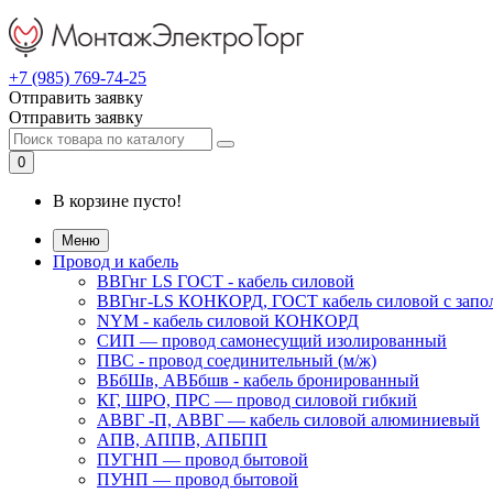
+7 (985) 769-74-25
Отправить заявку
Отправить заявку
0
В корзине пусто!
Меню
Провод и кабель
ВВГнг LS ГОСТ - кабель силовой
ВВГнг-LS КОНКОРД, ГОСТ кабель силовой с запо
NYM - кабель силовой КОНКОРД
СИП ― провод самонесущий изолированный
ПВС - провод соединительный (м/ж)
ВБбШв, АВБбшв - кабель бронированный
КГ, ШРО, ПРС ― провод силовой гибкий
АВВГ -П, АВВГ ― кабель силовой алюминиевый
АПВ, АППВ, АПБПП
ПУГНП — провод бытовой
ПУНП — провод бытовой