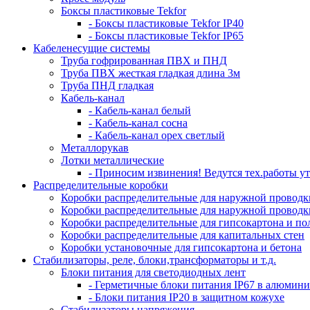
Боксы пластиковые Tekfor
- Боксы пластиковые Tekfor IP40
- Боксы пластиковые Tekfor IP65
Кабеленесущие системы
Труба гофрированная ПВХ и ПНД
Труба ПВХ жесткая гладкая длина 3м
Труба ПНД гладкая
Кабель-канал
- Кабель-канал белый
- Кабель-канал сосна
- Кабель-канал орех светлый
Металлорукав
Лотки металлические
- Приносим извинения! Ведутся тех.работы ут
Распределительные коробки
Коробки распределительные для наружной проводки
Коробки распределительные для наружной проводки
Коробки распределительные для гипсокартона и по
Коробки распределительные для капитальных стен
Коробки установочные для гипсокартона и бетона
Стабилизаторы, реле, блоки,трансформаторы и т.д.
Блоки питания для светодиодных лент
- Герметичные блоки питания IP67 в алюмини
- Блоки питания IP20 в защитном кожухе
Стабилизаторы напряжения