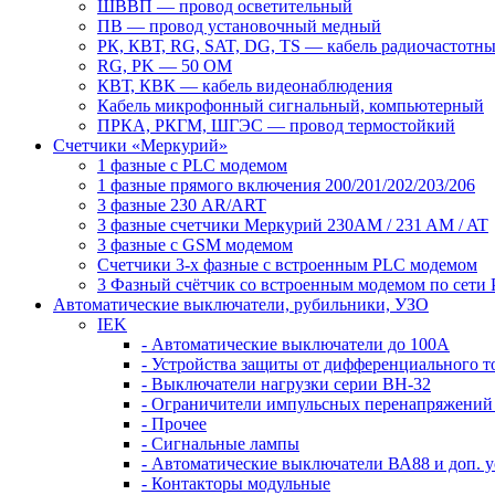
ШВВП — провод осветительный
ПВ ― провод установочный медный
РК, КВТ, RG, SAT, DG, TS ― кабель радиочастотн
RG, PK ― 50 ОМ
КВТ, КВК ― кабель видеонаблюдения
Кабель микрофонный сигнальный, компьютерный
ПРКА, РКГМ, ШГЭС ― провод термостойкий
Счетчики «Меркурий»
1 фазные с PLC модемом
1 фазные прямого включения 200/201/202/203/206
3 фазные 230 AR/ART
3 фазные счетчики Меркурий 230AM / 231 AM / AT
3 фазные с GSM модемом
Счетчики 3-х фазные с встроенным PLC модемом
3 Фазный счётчик со встроенным модемом по сети
Автоматические выключатели, рубильники, УЗО
IEK
- Автоматические выключатели до 100A
- Устройства защиты от дифференциального т
- Выключатели нагрузки серии ВН-32
- Ограничители импульсных перенапряжени
- Прочее
- Сигнальные лампы
- Автоматические выключатели ВА88 и доп. у
- Контакторы модульные