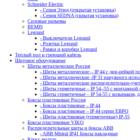
Schneider Electric
- Серия Этюд (открытая установка)
- Серия SEDNA (скрытая установка)
Силовые разъемы
BEMIS
Legrand
- Выключатели Legrand
- Розетки Legrand
- Рамки и коробки Legrand
Теплый пол и греющий кабель
Щитовое оборудование
Щиты металлические Россия
- Щиты металлические – IP 44 с дин-рейкой п
- Щиты металлические -IP 31 наружного испо
- Щиты металлические распределительно-учет
- Щиты герметичные – IP 54--55 с монтажной
- Щиты герметичные – IP 54-55 с козырьком, 
Боксы пластиковые Россия
- Боксы пластиковые – IP 44
- Боксы пластиковые – IP 44 серии ЕВРО
- Щиты пластиковые (герметичные) IP-55
Боксы пластиковые VIKO
Распределительные щиты и боксы АВВ
- ABB Mistral IP41 Боксы накладные
Кросс модуль