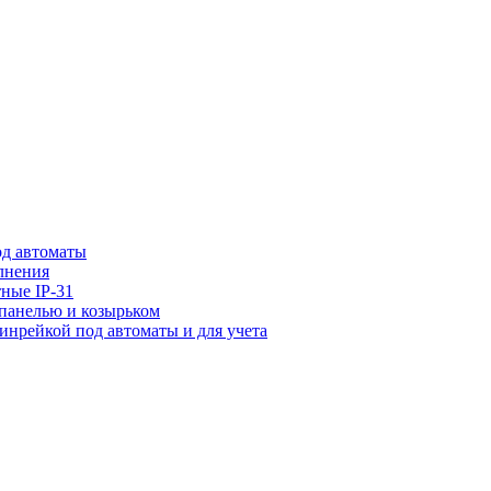
од автоматы
лнения
ные IP-31
 панелью и козырьком
динрейкой под автоматы и для учета