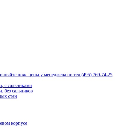
очняйте пож. цены у менеджера по тел (495) 769-74-25
, с сальниками
, без сальников
лых стен
евом корпусе