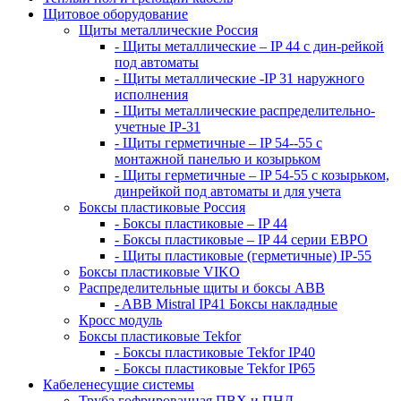
Щитовое оборудование
Щиты металлические Россия
- Щиты металлические – IP 44 с дин-рейкой
под автоматы
- Щиты металлические -IP 31 наружного
исполнения
- Щиты металлические распределительно-
учетные IP-31
- Щиты герметичные – IP 54--55 с
монтажной панелью и козырьком
- Щиты герметичные – IP 54-55 с козырьком,
динрейкой под автоматы и для учета
Боксы пластиковые Россия
- Боксы пластиковые – IP 44
- Боксы пластиковые – IP 44 серии ЕВРО
- Щиты пластиковые (герметичные) IP-55
Боксы пластиковые VIKO
Распределительные щиты и боксы АВВ
- ABB Mistral IP41 Боксы накладные
Кросс модуль
Боксы пластиковые Tekfor
- Боксы пластиковые Tekfor IP40
- Боксы пластиковые Tekfor IP65
Кабеленесущие системы
Труба гофрированная ПВХ и ПНД