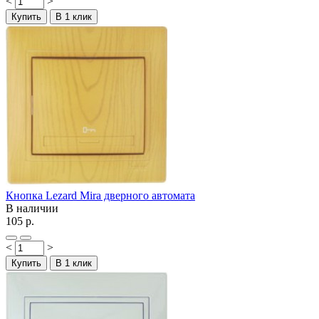
<
>
Купить
В 1 клик
Кнопка Lezard Mira дверного автомата
В наличии
105 р.
<
>
Купить
В 1 клик