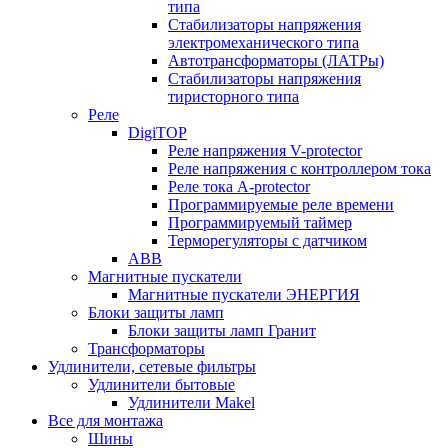
типа
Стабилизаторы напряжения
электромеханического типа
Автотрансформаторы (ЛАТРы)
Стабилизаторы напряжения
тиристорного типа
Реле
DigiTOP
Реле напряжения V-protector
Реле напряжения с контроллером тока
Реле тока A-protector
Программируемые реле времени
Программируемый таймер
Терморегуляторы с датчиком
ABB
Магнитные пускатели
Магнитные пускатели ЭНЕРГИЯ
Блоки защиты ламп
Блоки защиты ламп Гранит
Трансформаторы
Удлинители, сетевые фильтры
Удлинители бытовые
Удлинители Makel
Все для монтажа
Шины