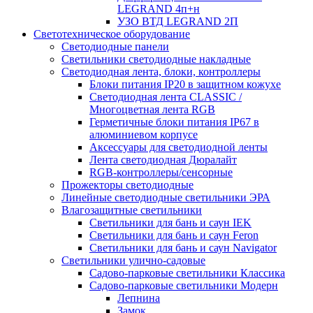
LEGRAND 4п+н
УЗО ВТД LEGRAND 2П
Светотехническое оборудование
Светодиодные панели
Светильники светодиодные накладные
Светодиодная лента, блоки, контроллеры
Блоки питания IP20 в защитном кожухе
Светодиодная лента CLASSIC /
Многоцветная лента RGB
Герметичные блоки питания IP67 в
алюминиевом корпусе
Аксессуары для светодиодной ленты
Лента светодиодная Дюралайт
RGB-контроллеры/сенсорные
Прожекторы светодиодные
Линейные светодиодные светильники ЭРА
Влагозащитные светильники
Cветильники для бань и саун IEK
Cветильники для бань и саун Feron
Cветильники для бань и саун Navigator
Светильники улично-садовые
Садово-парковые светильники Классика
Садово-парковые светильники Модерн
Лепнина
Замок