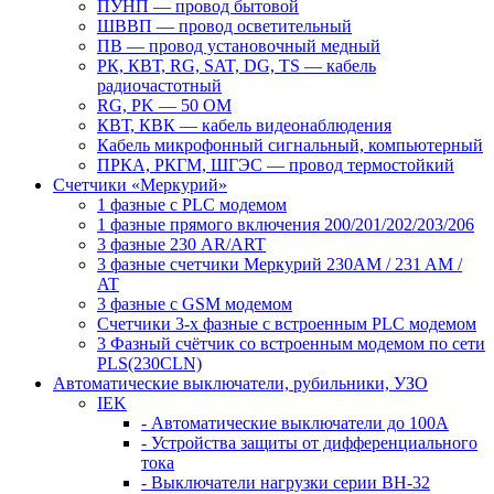
ПУНП — провод бытовой
ШВВП — провод осветительный
ПВ ― провод установочный медный
РК, КВТ, RG, SAT, DG, TS ― кабель
радиочастотный
RG, PK ― 50 ОМ
КВТ, КВК ― кабель видеонаблюдения
Кабель микрофонный сигнальный, компьютерный
ПРКА, РКГМ, ШГЭС ― провод термостойкий
Счетчики «Меркурий»
1 фазные с PLC модемом
1 фазные прямого включения 200/201/202/203/206
3 фазные 230 AR/ART
3 фазные счетчики Меркурий 230AM / 231 AM /
AT
3 фазные с GSM модемом
Счетчики 3-х фазные с встроенным PLC модемом
3 Фазный счётчик со встроенным модемом по сети
PLS(230CLN)
Автоматические выключатели, рубильники, УЗО
IEK
- Автоматические выключатели до 100A
- Устройства защиты от дифференциального
тока
- Выключатели нагрузки серии ВН-32