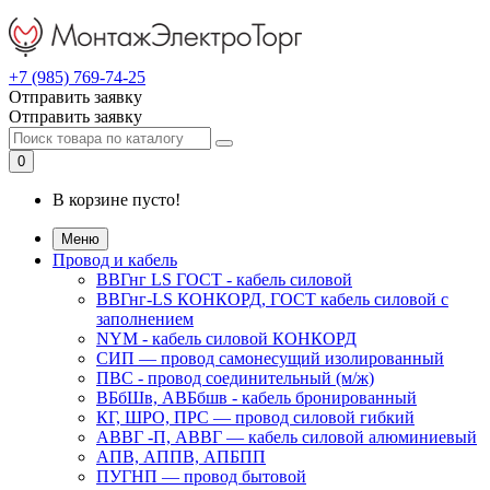
+7 (985) 769-74-25
Отправить заявку
Отправить заявку
0
В корзине пусто!
Меню
Провод и кабель
ВВГнг LS ГОСТ - кабель силовой
ВВГнг-LS КОНКОРД, ГОСТ кабель силовой с
заполнением
NYM - кабель силовой КОНКОРД
СИП ― провод самонесущий изолированный
ПВС - провод соединительный (м/ж)
ВБбШв, АВБбшв - кабель бронированный
КГ, ШРО, ПРС ― провод силовой гибкий
АВВГ -П, АВВГ ― кабель силовой алюминиевый
АПВ, АППВ, АПБПП
ПУГНП — провод бытовой