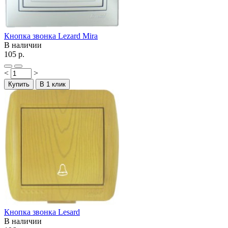
Кнопка звонка Lezard Mira
В наличии
105 р.
<
>
Купить
В 1 клик
Кнопка звонка Lesard
В наличии