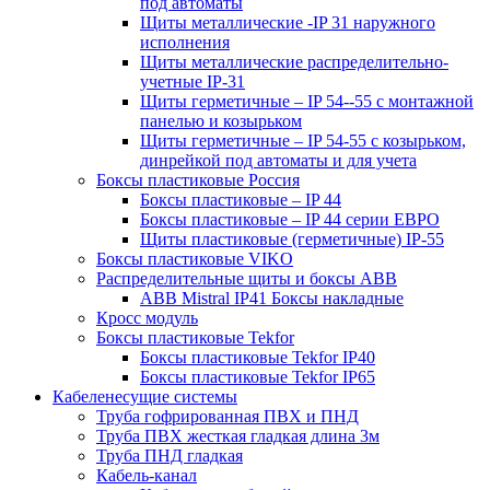
под автоматы
Щиты металлические -IP 31 наружного
исполнения
Щиты металлические распределительно-
учетные IP-31
Щиты герметичные – IP 54--55 с монтажной
панелью и козырьком
Щиты герметичные – IP 54-55 с козырьком,
динрейкой под автоматы и для учета
Боксы пластиковые Россия
Боксы пластиковые – IP 44
Боксы пластиковые – IP 44 серии ЕВРО
Щиты пластиковые (герметичные) IP-55
Боксы пластиковые VIKO
Распределительные щиты и боксы АВВ
ABB Mistral IP41 Боксы накладные
Кросс модуль
Боксы пластиковые Tekfor
Боксы пластиковые Tekfor IP40
Боксы пластиковые Tekfor IP65
Кабеленесущие системы
Труба гофрированная ПВХ и ПНД
Труба ПВХ жесткая гладкая длина 3м
Труба ПНД гладкая
Кабель-канал