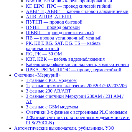
ВБбШв, АВБбшв - кабель бронированный
КГ, ШРО, ПРС ― провод силовой гибкий
АВВГ -П, АВВГ ― кабель силовой алюминиевый
АПВ, АППВ, АПБПП
ПУГНП — провод бытовой
ПУНП — провод бытовой
ШВВП — провод осветительный
ПВ ― провод установочный медный
РК, КВТ, RG, SAT, DG, TS ― кабель
радиочастотный
RG, PK ― 50 ОМ
КВТ, КВК ― кабель видеонаблюдения
Кабель микрофонный сигнальный, компьютерный
ПРКА, РКГМ, ШГЭС ― провод термостойкий
Счетчики «Меркурий»
1 фазные с PLC модемом
1 фазные прямого включения 200/201/202/203/206
3 фазные 230 AR/ART
3 фазные счетчики Меркурий 230AM / 231 AM /
AT
3 фазные с GSM модемом
Счетчики 3-х фазные с встроенным PLC модемом
3 Фазный счётчик со встроенным модемом по сети
PLS(230CLN)
Автоматические выключатели, рубильники, УЗО