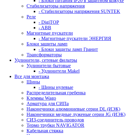
- Блоки питания IP20 в защитном кожухе
Стабилизаторы напряжения
- Стабилизаторы напряжения SUNTEK
Реле
- DigiTOP
- ABB
Магнитные пускатели
- Магнитные пускатели ЭНЕРГИЯ
Блоки защиты ламп
- Блоки защиты ламп Гранит
Трансформаторы
Удлинители, сетевые фильтры
Удлинители бытовые
- Удлинители Makel
Все для монтажа
Шины
- Шины нулевые
Распределительная гребенка
Клеммы Wago
Арматура для СИПа
Наконечники алюминиевые серии DL (ИЭК)
Наконечники медные луженые серии JG (ИЭК)
СИЗ-соединитель проводов
Термо трубки NAVIGATOR
Кабельная стяжка