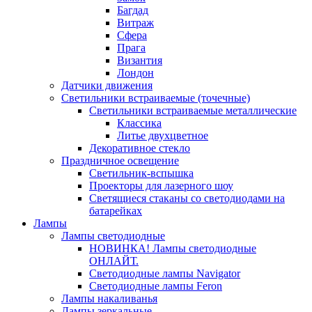
Багдад
Витраж
Сфера
Прага
Византия
Лондон
Датчики движения
Светильники встраиваемые (точечные)
Светильники встраиваемые металлические
Классика
Литье двухцветное
Декоративное стекло
Праздничное освещение
Светильник-вспышка
Проекторы для лазерного шоу
Светящиеся стаканы со светодиодами на
батарейках
Лампы
Лампы светодиодные
НОВИНКА! Лампы светодиодные
ОНЛАЙТ.
Светодиодные лампы Navigator
Светодиодные лампы Feron
Лампы накаливанья
Лампы зеркальные