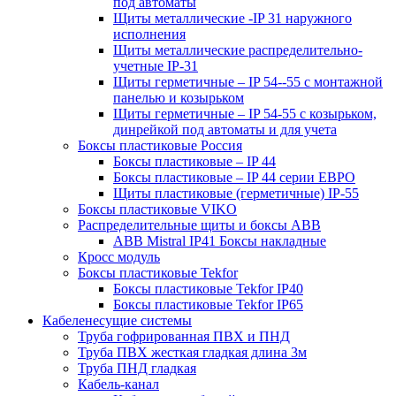
под автоматы
Щиты металлические -IP 31 наружного
исполнения
Щиты металлические распределительно-
учетные IP-31
Щиты герметичные – IP 54--55 с монтажной
панелью и козырьком
Щиты герметичные – IP 54-55 с козырьком,
динрейкой под автоматы и для учета
Боксы пластиковые Россия
Боксы пластиковые – IP 44
Боксы пластиковые – IP 44 серии ЕВРО
Щиты пластиковые (герметичные) IP-55
Боксы пластиковые VIKO
Распределительные щиты и боксы АВВ
ABB Mistral IP41 Боксы накладные
Кросс модуль
Боксы пластиковые Tekfor
Боксы пластиковые Tekfor IP40
Боксы пластиковые Tekfor IP65
Кабеленесущие системы
Труба гофрированная ПВХ и ПНД
Труба ПВХ жесткая гладкая длина 3м
Труба ПНД гладкая
Кабель-канал