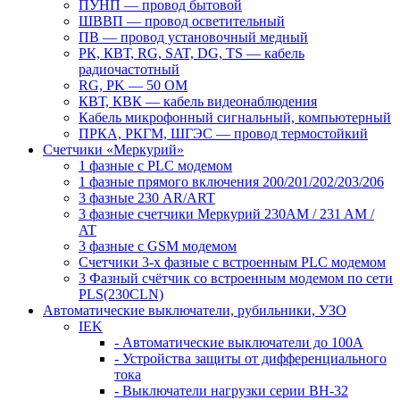
ПУНП — провод бытовой
ШВВП — провод осветительный
ПВ ― провод установочный медный
РК, КВТ, RG, SAT, DG, TS ― кабель
радиочастотный
RG, PK ― 50 ОМ
КВТ, КВК ― кабель видеонаблюдения
Кабель микрофонный сигнальный, компьютерный
ПРКА, РКГМ, ШГЭС ― провод термостойкий
Счетчики «Меркурий»
1 фазные с PLC модемом
1 фазные прямого включения 200/201/202/203/206
3 фазные 230 AR/ART
3 фазные счетчики Меркурий 230AM / 231 AM /
AT
3 фазные с GSM модемом
Счетчики 3-х фазные с встроенным PLC модемом
3 Фазный счётчик со встроенным модемом по сети
PLS(230CLN)
Автоматические выключатели, рубильники, УЗО
IEK
- Автоматические выключатели до 100A
- Устройства защиты от дифференциального
тока
- Выключатели нагрузки серии ВН-32