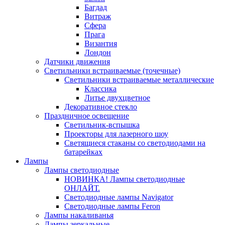
Багдад
Витраж
Сфера
Прага
Византия
Лондон
Датчики движения
Светильники встраиваемые (точечные)
Светильники встраиваемые металлические
Классика
Литье двухцветное
Декоративное стекло
Праздничное освещение
Светильник-вспышка
Проекторы для лазерного шоу
Светящиеся стаканы со светодиодами на
батарейках
Лампы
Лампы светодиодные
НОВИНКА! Лампы светодиодные
ОНЛАЙТ.
Светодиодные лампы Navigator
Светодиодные лампы Feron
Лампы накаливанья
Лампы зеркальные