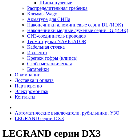
Шины нулевые
Распределительная гребенка
Клеммы Wago
Арматура для СИПа
Наконечники алюминиевые серии DL (ИЭК)
Наконечники медные луженые серии JG (ИЭК)
СИЗ-соединитель проводов
Термо трубки NAVIGATOR
Кабельная стяжка
Изолента
Крепеж гофры (клипса)
Скоба металлическая
Батарейки
О компании
Доставка и оплата
Партнерство
Электромонтаж
Контакты
Автоматические выключатели, рубильники, УЗО
LEGRAND серии DХ3
LEGRAND серии DХ3