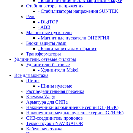
- Блоки питания IP20 в защитном кожухе
Стабилизаторы напряжения
- Стабилизаторы напряжения SUNTEK
Реле
- DigiTOP
- ABB
Магнитные пускатели
- Магнитные пускатели ЭНЕРГИЯ
Блоки защиты ламп
- Блоки защиты ламп Гранит
Трансформаторы
Удлинители, сетевые фильтры
Удлинители бытовые
- Удлинители Makel
Все для монтажа
Шины
- Шины нулевые
Распределительная гребенка
Клеммы Wago
Арматура для СИПа
Наконечники алюминиевые серии DL (ИЭК)
Наконечники медные луженые серии JG (ИЭК)
СИЗ-соединитель проводов
Термо трубки NAVIGATOR
Кабельная стяжка