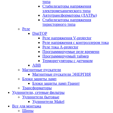
типа
Стабилизаторы напряжения
электромеханического типа
Автотрансформаторы (ЛАТРы)
Стабилизаторы напряжения
тиристорного типа
Реле
DigiTOP
Реле напряжения V-protector
Реле напряжения с контроллером тока
Реле тока A-protector
Программируемые реле времени
Программируемый таймер
Терморегуляторы с датчиком
ABB
Магнитные пускатели
Магнитные пускатели ЭНЕРГИЯ
Блоки защиты ламп
Блоки защиты ламп Гранит
Трансформаторы
Удлинители, сетевые фильтры
Удлинители бытовые
Удлинители Makel
Все для монтажа
Шины