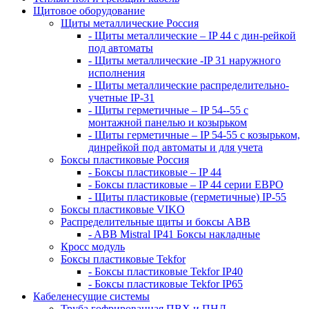
Щитовое оборудование
Щиты металлические Россия
- Щиты металлические – IP 44 с дин-рейкой
под автоматы
- Щиты металлические -IP 31 наружного
исполнения
- Щиты металлические распределительно-
учетные IP-31
- Щиты герметичные – IP 54--55 с
монтажной панелью и козырьком
- Щиты герметичные – IP 54-55 с козырьком,
динрейкой под автоматы и для учета
Боксы пластиковые Россия
- Боксы пластиковые – IP 44
- Боксы пластиковые – IP 44 серии ЕВРО
- Щиты пластиковые (герметичные) IP-55
Боксы пластиковые VIKO
Распределительные щиты и боксы АВВ
- ABB Mistral IP41 Боксы накладные
Кросс модуль
Боксы пластиковые Tekfor
- Боксы пластиковые Tekfor IP40
- Боксы пластиковые Tekfor IP65
Кабеленесущие системы
Труба гофрированная ПВХ и ПНД