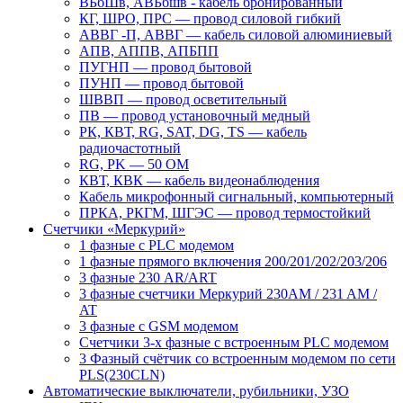
ВБбШв, АВБбшв - кабель бронированный
КГ, ШРО, ПРС ― провод силовой гибкий
АВВГ -П, АВВГ ― кабель силовой алюминиевый
АПВ, АППВ, АПБПП
ПУГНП — провод бытовой
ПУНП — провод бытовой
ШВВП — провод осветительный
ПВ ― провод установочный медный
РК, КВТ, RG, SAT, DG, TS ― кабель
радиочастотный
RG, PK ― 50 ОМ
КВТ, КВК ― кабель видеонаблюдения
Кабель микрофонный сигнальный, компьютерный
ПРКА, РКГМ, ШГЭС ― провод термостойкий
Счетчики «Меркурий»
1 фазные с PLC модемом
1 фазные прямого включения 200/201/202/203/206
3 фазные 230 AR/ART
3 фазные счетчики Меркурий 230AM / 231 AM /
AT
3 фазные с GSM модемом
Счетчики 3-х фазные с встроенным PLC модемом
3 Фазный счётчик со встроенным модемом по сети
PLS(230CLN)
Автоматические выключатели, рубильники, УЗО