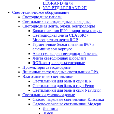
LEGRAND 4п+н
УЗО ВТД LEGRAND 2П
Светотехническое оборудование
Светодиодные панели
Светильники светодиодные накладные
Светодиодная лента, блоки, контроллеры
Блоки питания IP20 в защитном кожухе
Светодиодная лента CLASSIC /
Многоцветная лента RGB
Герметичные блоки питания IP67 в
алюминиевом корпусе
Аксессуары для светодиодной ленты
Лента светодиодная Дюралайт
RGB-контроллеры/сенсорные
Прожекторы светодиодные
Линейные светодиодные светильники ЭРА
Влагозащитные светильники
Cветильники для бань и саун IEK
Cветильники для бань и саун Feron
Cветильники для бань и саун Navigator
Светильники улично-садовые
Садово-парковые светильники Классика
Садово-парковые светильники Модерн
Лепнина
Замок