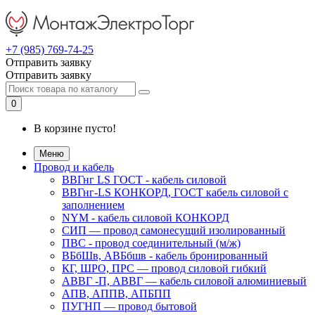
+7 (985) 769-74-25
Отправить заявку
Отправить заявку
0
В корзине пусто!
Меню
Провод и кабель
ВВГнг LS ГОСТ - кабель силовой
ВВГнг-LS КОНКОРД, ГОСТ кабель силовой с
заполнением
NYM - кабель силовой КОНКОРД
СИП ― провод самонесущий изолированный
ПВС - провод соединительный (м/ж)
ВБбШв, АВБбшв - кабель бронированный
КГ, ШРО, ПРС ― провод силовой гибкий
АВВГ -П, АВВГ ― кабель силовой алюминиевый
АПВ, АППВ, АПБПП
ПУГНП — провод бытовой