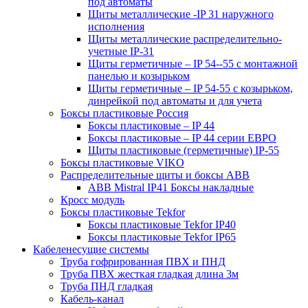
под автоматы
Щиты металлические -IP 31 наружного
исполнения
Щиты металлические распределительно-
учетные IP-31
Щиты герметичные – IP 54--55 с монтажной
панелью и козырьком
Щиты герметичные – IP 54-55 с козырьком,
динрейкой под автоматы и для учета
Боксы пластиковые Россия
Боксы пластиковые – IP 44
Боксы пластиковые – IP 44 серии ЕВРО
Щиты пластиковые (герметичные) IP-55
Боксы пластиковые VIKO
Распределительные щиты и боксы АВВ
ABB Mistral IP41 Боксы накладные
Кросс модуль
Боксы пластиковые Tekfor
Боксы пластиковые Tekfor IP40
Боксы пластиковые Tekfor IP65
Кабеленесущие системы
Труба гофрированная ПВХ и ПНД
Труба ПВХ жесткая гладкая длина 3м
Труба ПНД гладкая
Кабель-канал