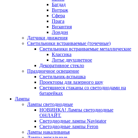
Багдад
Витраж
Сфера
Прага
Византия
Лондон
Датчики движения
Светильники встраиваемые (точечные)
Светильники встраиваемые металлические
Классика
Литье двухцветное
Декоративное стекло
Праздничное освещение
Светильник-вспышка
Проекторы для лазерного шоу
Светящиеся стаканы со светодиодами на
батарейках
Лампы
Лампы светодиодные
НОВИНКА! Лампы светодиодные
ОНЛАЙТ.
Светодиодные лампы Navigator
Светодиодные лампы Feron
Лампы накаливанья
Лампы зеркальные