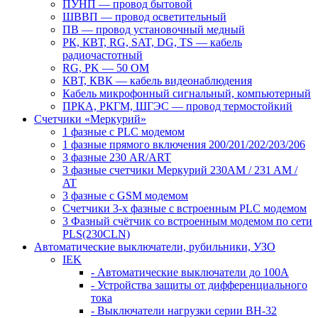
ПУНП — провод бытовой
ШВВП — провод осветительный
ПВ ― провод установочный медный
РК, КВТ, RG, SAT, DG, TS ― кабель
радиочастотный
RG, PK ― 50 ОМ
КВТ, КВК ― кабель видеонаблюдения
Кабель микрофонный сигнальный, компьютерный
ПРКА, РКГМ, ШГЭС ― провод термостойкий
Счетчики «Меркурий»
1 фазные с PLC модемом
1 фазные прямого включения 200/201/202/203/206
3 фазные 230 AR/ART
3 фазные счетчики Меркурий 230AM / 231 AM /
AT
3 фазные с GSM модемом
Счетчики 3-х фазные с встроенным PLC модемом
3 Фазный счётчик со встроенным модемом по сети
PLS(230CLN)
Автоматические выключатели, рубильники, УЗО
IEK
- Автоматические выключатели до 100A
- Устройства защиты от дифференциального
тока
- Выключатели нагрузки серии ВН-32