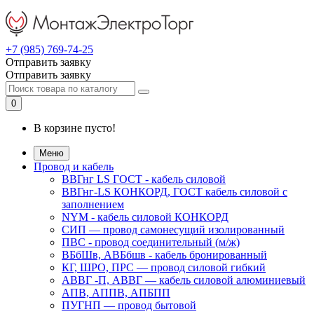
+7 (985) 769-74-25
Отправить заявку
Отправить заявку
0
В корзине пусто!
Меню
Провод и кабель
ВВГнг LS ГОСТ - кабель силовой
ВВГнг-LS КОНКОРД, ГОСТ кабель силовой с
заполнением
NYM - кабель силовой КОНКОРД
СИП ― провод самонесущий изолированный
ПВС - провод соединительный (м/ж)
ВБбШв, АВБбшв - кабель бронированный
КГ, ШРО, ПРС ― провод силовой гибкий
АВВГ -П, АВВГ ― кабель силовой алюминиевый
АПВ, АППВ, АПБПП
ПУГНП — провод бытовой