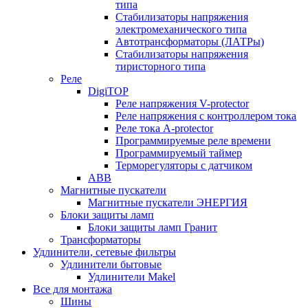
типа
Стабилизаторы напряжения
электромеханического типа
Автотрансформаторы (ЛАТРы)
Стабилизаторы напряжения
тиристорного типа
Реле
DigiTOP
Реле напряжения V-protector
Реле напряжения с контроллером тока
Реле тока A-protector
Программируемые реле времени
Программируемый таймер
Терморегуляторы с датчиком
ABB
Магнитные пускатели
Магнитные пускатели ЭНЕРГИЯ
Блоки защиты ламп
Блоки защиты ламп Гранит
Трансформаторы
Удлинители, сетевые фильтры
Удлинители бытовые
Удлинители Makel
Все для монтажа
Шины