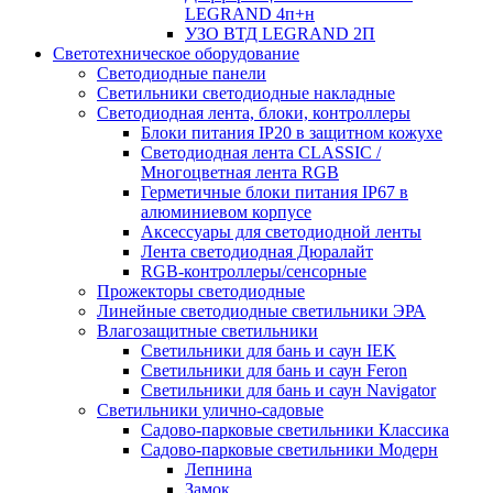
LEGRAND 4п+н
УЗО ВТД LEGRAND 2П
Светотехническое оборудование
Светодиодные панели
Светильники светодиодные накладные
Светодиодная лента, блоки, контроллеры
Блоки питания IP20 в защитном кожухе
Светодиодная лента CLASSIC /
Многоцветная лента RGB
Герметичные блоки питания IP67 в
алюминиевом корпусе
Аксессуары для светодиодной ленты
Лента светодиодная Дюралайт
RGB-контроллеры/сенсорные
Прожекторы светодиодные
Линейные светодиодные светильники ЭРА
Влагозащитные светильники
Cветильники для бань и саун IEK
Cветильники для бань и саун Feron
Cветильники для бань и саун Navigator
Светильники улично-садовые
Садово-парковые светильники Классика
Садово-парковые светильники Модерн
Лепнина
Замок