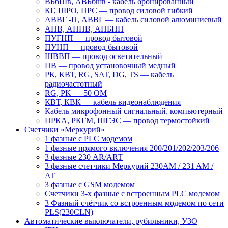
ВБбШв, АВБбшв - кабель бронированный
КГ, ШРО, ПРС ― провод силовой гибкий
АВВГ -П, АВВГ ― кабель силовой алюминиевый
АПВ, АППВ, АПБПП
ПУГНП — провод бытовой
ПУНП — провод бытовой
ШВВП — провод осветительный
ПВ ― провод установочный медный
РК, КВТ, RG, SAT, DG, TS ― кабель
радиочастотный
RG, PK ― 50 ОМ
КВТ, КВК ― кабель видеонаблюдения
Кабель микрофонный сигнальный, компьютерный
ПРКА, РКГМ, ШГЭС ― провод термостойкий
Счетчики «Меркурий»
1 фазные с PLC модемом
1 фазные прямого включения 200/201/202/203/206
3 фазные 230 AR/ART
3 фазные счетчики Меркурий 230AM / 231 AM /
AT
3 фазные с GSM модемом
Счетчики 3-х фазные с встроенным PLC модемом
3 Фазный счётчик со встроенным модемом по сети
PLS(230CLN)
Автоматические выключатели, рубильники, УЗО