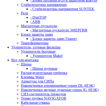
- Блоки питания IP20 в защитном кожухе
Стабилизаторы напряжения
- Стабилизаторы напряжения SUNTEK
Реле
- DigiTOP
- ABB
Магнитные пускатели
- Магнитные пускатели ЭНЕРГИЯ
Блоки защиты ламп
- Блоки защиты ламп Гранит
Трансформаторы
Удлинители, сетевые фильтры
Удлинители бытовые
- Удлинители Makel
Все для монтажа
Шины
- Шины нулевые
Распределительная гребенка
Клеммы Wago
Арматура для СИПа
Наконечники алюминиевые серии DL (ИЭК)
Наконечники медные луженые серии JG (ИЭК)
СИЗ-соединитель проводов
Термо трубки NAVIGATOR
Кабельная стяжка