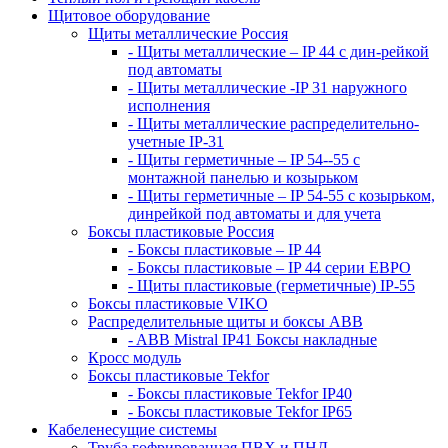
Щитовое оборудование
Щиты металлические Россия
- Щиты металлические – IP 44 с дин-рейкой
под автоматы
- Щиты металлические -IP 31 наружного
исполнения
- Щиты металлические распределительно-
учетные IP-31
- Щиты герметичные – IP 54--55 с
монтажной панелью и козырьком
- Щиты герметичные – IP 54-55 с козырьком,
динрейкой под автоматы и для учета
Боксы пластиковые Россия
- Боксы пластиковые – IP 44
- Боксы пластиковые – IP 44 серии ЕВРО
- Щиты пластиковые (герметичные) IP-55
Боксы пластиковые VIKO
Распределительные щиты и боксы АВВ
- ABB Mistral IP41 Боксы накладные
Кросс модуль
Боксы пластиковые Tekfor
- Боксы пластиковые Tekfor IP40
- Боксы пластиковые Tekfor IP65
Кабеленесущие системы
Труба гофрированная ПВХ и ПНД