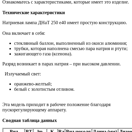
Ознакомьтесь с характеристиками, которые имеет это изделие.
Технические характеристики
Натриевая лампа ДНаТ 250 е40 имеет простую конструкцию.
Она включает в себя:
стеклянный баллон, выполненный из окиси алюминия;
трубки, которая наполнена смесью пара натрия и ртути;
зажигающего газа (ксенона).
Разряд возникает в парах натрия – при высоком давлении.
Излучаемый свет:
оранжево-желтый;
белый с золотистым отливом.
Эта модель приходит в рабочее положение благодаря
пускорегулирующему аппарату.
Сводная таблица данных
Вид
ВТ
lm
K
Ra
Вид цоколя
Длина (мм)
Диаме