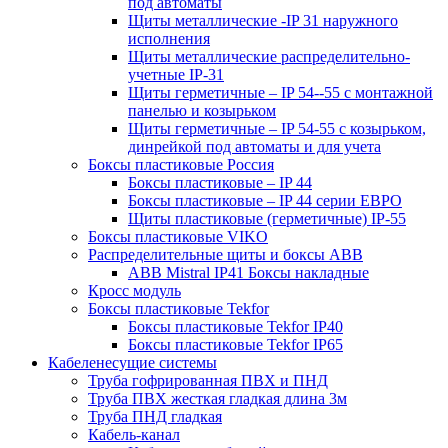
под автоматы
Щиты металлические -IP 31 наружного
исполнения
Щиты металлические распределительно-
учетные IP-31
Щиты герметичные – IP 54--55 с монтажной
панелью и козырьком
Щиты герметичные – IP 54-55 с козырьком,
динрейкой под автоматы и для учета
Боксы пластиковые Россия
Боксы пластиковые – IP 44
Боксы пластиковые – IP 44 серии ЕВРО
Щиты пластиковые (герметичные) IP-55
Боксы пластиковые VIKO
Распределительные щиты и боксы АВВ
ABB Mistral IP41 Боксы накладные
Кросс модуль
Боксы пластиковые Tekfor
Боксы пластиковые Tekfor IP40
Боксы пластиковые Tekfor IP65
Кабеленесущие системы
Труба гофрированная ПВХ и ПНД
Труба ПВХ жесткая гладкая длина 3м
Труба ПНД гладкая
Кабель-канал