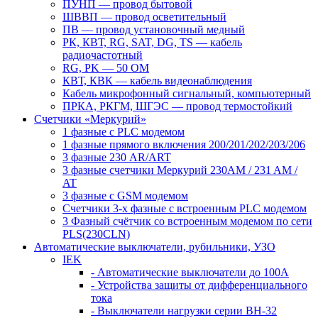
ПУНП — провод бытовой
ШВВП — провод осветительный
ПВ ― провод установочный медный
РК, КВТ, RG, SAT, DG, TS ― кабель
радиочастотный
RG, PK ― 50 ОМ
КВТ, КВК ― кабель видеонаблюдения
Кабель микрофонный сигнальный, компьютерный
ПРКА, РКГМ, ШГЭС ― провод термостойкий
Счетчики «Меркурий»
1 фазные с PLC модемом
1 фазные прямого включения 200/201/202/203/206
3 фазные 230 AR/ART
3 фазные счетчики Меркурий 230AM / 231 AM /
AT
3 фазные с GSM модемом
Счетчики 3-х фазные с встроенным PLC модемом
3 Фазный счётчик со встроенным модемом по сети
PLS(230CLN)
Автоматические выключатели, рубильники, УЗО
IEK
- Автоматические выключатели до 100A
- Устройства защиты от дифференциального
тока
- Выключатели нагрузки серии ВН-32