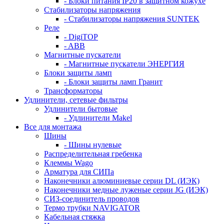
- Блоки питания IP20 в защитном кожухе
Стабилизаторы напряжения
- Стабилизаторы напряжения SUNTEK
Реле
- DigiTOP
- ABB
Магнитные пускатели
- Магнитные пускатели ЭНЕРГИЯ
Блоки защиты ламп
- Блоки защиты ламп Гранит
Трансформаторы
Удлинители, сетевые фильтры
Удлинители бытовые
- Удлинители Makel
Все для монтажа
Шины
- Шины нулевые
Распределительная гребенка
Клеммы Wago
Арматура для СИПа
Наконечники алюминиевые серии DL (ИЭК)
Наконечники медные луженые серии JG (ИЭК)
СИЗ-соединитель проводов
Термо трубки NAVIGATOR
Кабельная стяжка