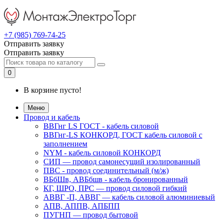
+7 (985) 769-74-25
Отправить заявку
Отправить заявку
0
В корзине пусто!
Меню
Провод и кабель
ВВГнг LS ГОСТ - кабель силовой
ВВГнг-LS КОНКОРД, ГОСТ кабель силовой с
заполнением
NYM - кабель силовой КОНКОРД
СИП ― провод самонесущий изолированный
ПВС - провод соединительный (м/ж)
ВБбШв, АВБбшв - кабель бронированный
КГ, ШРО, ПРС ― провод силовой гибкий
АВВГ -П, АВВГ ― кабель силовой алюминиевый
АПВ, АППВ, АПБПП
ПУГНП — провод бытовой