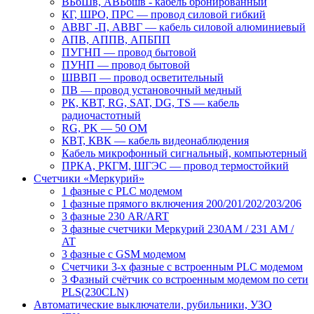
ВБбШв, АВБбшв - кабель бронированный
КГ, ШРО, ПРС ― провод силовой гибкий
АВВГ -П, АВВГ ― кабель силовой алюминиевый
АПВ, АППВ, АПБПП
ПУГНП — провод бытовой
ПУНП — провод бытовой
ШВВП — провод осветительный
ПВ ― провод установочный медный
РК, КВТ, RG, SAT, DG, TS ― кабель
радиочастотный
RG, PK ― 50 ОМ
КВТ, КВК ― кабель видеонаблюдения
Кабель микрофонный сигнальный, компьютерный
ПРКА, РКГМ, ШГЭС ― провод термостойкий
Счетчики «Меркурий»
1 фазные с PLC модемом
1 фазные прямого включения 200/201/202/203/206
3 фазные 230 AR/ART
3 фазные счетчики Меркурий 230AM / 231 AM /
AT
3 фазные с GSM модемом
Счетчики 3-х фазные с встроенным PLC модемом
3 Фазный счётчик со встроенным модемом по сети
PLS(230CLN)
Автоматические выключатели, рубильники, УЗО