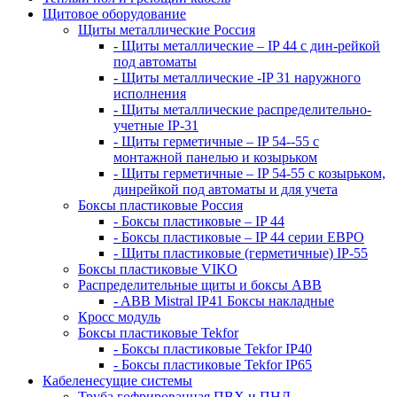
Щитовое оборудование
Щиты металлические Россия
- Щиты металлические – IP 44 с дин-рейкой
под автоматы
- Щиты металлические -IP 31 наружного
исполнения
- Щиты металлические распределительно-
учетные IP-31
- Щиты герметичные – IP 54--55 с
монтажной панелью и козырьком
- Щиты герметичные – IP 54-55 с козырьком,
динрейкой под автоматы и для учета
Боксы пластиковые Россия
- Боксы пластиковые – IP 44
- Боксы пластиковые – IP 44 серии ЕВРО
- Щиты пластиковые (герметичные) IP-55
Боксы пластиковые VIKO
Распределительные щиты и боксы АВВ
- ABB Mistral IP41 Боксы накладные
Кросс модуль
Боксы пластиковые Tekfor
- Боксы пластиковые Tekfor IP40
- Боксы пластиковые Tekfor IP65
Кабеленесущие системы
Труба гофрированная ПВХ и ПНД