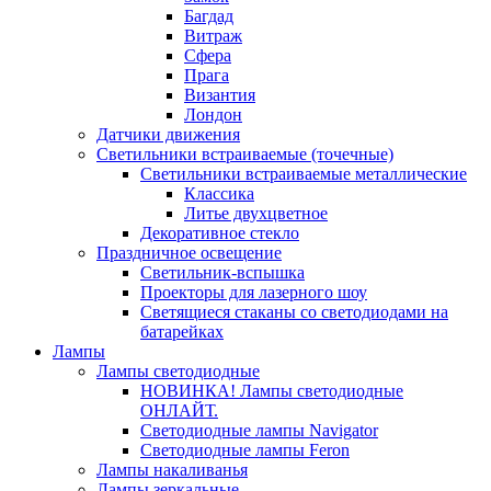
Багдад
Витраж
Сфера
Прага
Византия
Лондон
Датчики движения
Светильники встраиваемые (точечные)
Светильники встраиваемые металлические
Классика
Литье двухцветное
Декоративное стекло
Праздничное освещение
Светильник-вспышка
Проекторы для лазерного шоу
Светящиеся стаканы со светодиодами на
батарейках
Лампы
Лампы светодиодные
НОВИНКА! Лампы светодиодные
ОНЛАЙТ.
Светодиодные лампы Navigator
Светодиодные лампы Feron
Лампы накаливанья
Лампы зеркальные