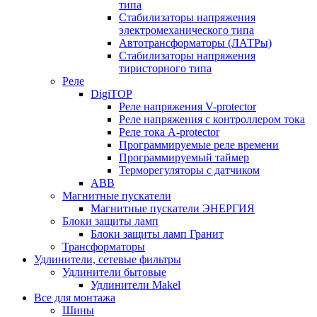
типа
Стабилизаторы напряжения
электромеханического типа
Автотрансформаторы (ЛАТРы)
Стабилизаторы напряжения
тиристорного типа
Реле
DigiTOP
Реле напряжения V-protector
Реле напряжения с контроллером тока
Реле тока A-protector
Программируемые реле времени
Программируемый таймер
Терморегуляторы с датчиком
ABB
Магнитные пускатели
Магнитные пускатели ЭНЕРГИЯ
Блоки защиты ламп
Блоки защиты ламп Гранит
Трансформаторы
Удлинители, сетевые фильтры
Удлинители бытовые
Удлинители Makel
Все для монтажа
Шины