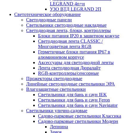
LEGRAND 4п+н
УЗО ВТД LEGRAND 2П
Светотехническое оборудование
Светодиодные панели
Светильники светодиодные накладные
Светодиодная лента, блоки, контроллеры
Блоки питания IP20 в защитном кожухе
Светодиодная лента CLASSIC /
Многоцветная лента RGB
Герметичные блоки питания IP67 в
алюминиевом корпусе
Аксессуары для светодиодной ленты
Лента светодиодная Дюралайт
RGB-контроллеры/сенсорные
Прожекторы светодиодные
Линейные светодиодные светильники ЭРА
Влагозащитные светильники
Cветильники для бань и саун IEK
Cветильники для бань и саун Feron
Cветильники для бань и саун Navigator
Светильники улично-садовые
Садово-парковые светильники Классика
Садово-парковые светильники Модерн
Лепнина
Замок