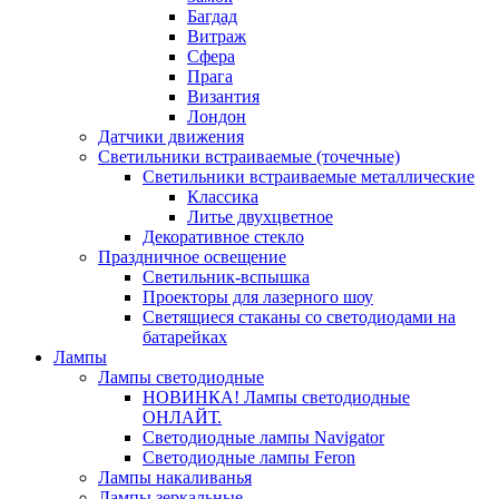
Багдад
Витраж
Сфера
Прага
Византия
Лондон
Датчики движения
Светильники встраиваемые (точечные)
Светильники встраиваемые металлические
Классика
Литье двухцветное
Декоративное стекло
Праздничное освещение
Светильник-вспышка
Проекторы для лазерного шоу
Светящиеся стаканы со светодиодами на
батарейках
Лампы
Лампы светодиодные
НОВИНКА! Лампы светодиодные
ОНЛАЙТ.
Светодиодные лампы Navigator
Светодиодные лампы Feron
Лампы накаливанья
Лампы зеркальные