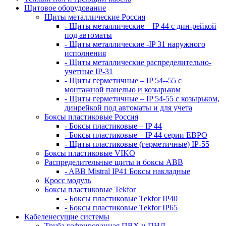
Щитовое оборудование
Щиты металлические Россия
- Щиты металлические – IP 44 с дин-рейкой
под автоматы
- Щиты металлические -IP 31 наружного
исполнения
- Щиты металлические распределительно-
учетные IP-31
- Щиты герметичные – IP 54--55 с
монтажной панелью и козырьком
- Щиты герметичные – IP 54-55 с козырьком,
динрейкой под автоматы и для учета
Боксы пластиковые Россия
- Боксы пластиковые – IP 44
- Боксы пластиковые – IP 44 серии ЕВРО
- Щиты пластиковые (герметичные) IP-55
Боксы пластиковые VIKO
Распределительные щиты и боксы АВВ
- ABB Mistral IP41 Боксы накладные
Кросс модуль
Боксы пластиковые Tekfor
- Боксы пластиковые Tekfor IP40
- Боксы пластиковые Tekfor IP65
Кабеленесущие системы
Труба гофрированная ПВХ и ПНД