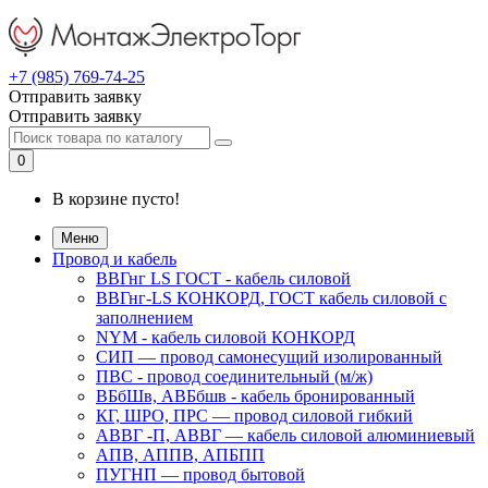
+7 (985) 769-74-25
Отправить заявку
Отправить заявку
0
В корзине пусто!
Меню
Провод и кабель
ВВГнг LS ГОСТ - кабель силовой
ВВГнг-LS КОНКОРД, ГОСТ кабель силовой с
заполнением
NYM - кабель силовой КОНКОРД
СИП ― провод самонесущий изолированный
ПВС - провод соединительный (м/ж)
ВБбШв, АВБбшв - кабель бронированный
КГ, ШРО, ПРС ― провод силовой гибкий
АВВГ -П, АВВГ ― кабель силовой алюминиевый
АПВ, АППВ, АПБПП
ПУГНП — провод бытовой