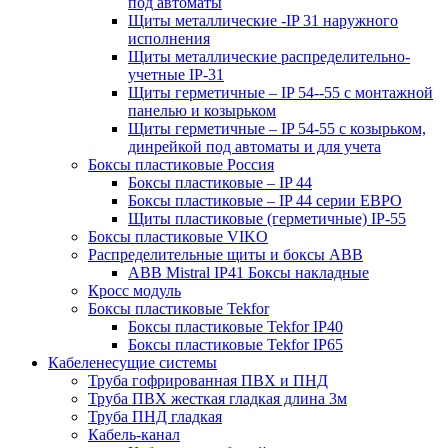
под автоматы
Щиты металлические -IP 31 наружного
исполнения
Щиты металлические распределительно-
учетные IP-31
Щиты герметичные – IP 54--55 с монтажной
панелью и козырьком
Щиты герметичные – IP 54-55 с козырьком,
динрейкой под автоматы и для учета
Боксы пластиковые Россия
Боксы пластиковые – IP 44
Боксы пластиковые – IP 44 серии ЕВРО
Щиты пластиковые (герметичные) IP-55
Боксы пластиковые VIKO
Распределительные щиты и боксы АВВ
ABB Mistral IP41 Боксы накладные
Кросс модуль
Боксы пластиковые Tekfor
Боксы пластиковые Tekfor IP40
Боксы пластиковые Tekfor IP65
Кабеленесущие системы
Труба гофрированная ПВХ и ПНД
Труба ПВХ жесткая гладкая длина 3м
Труба ПНД гладкая
Кабель-канал