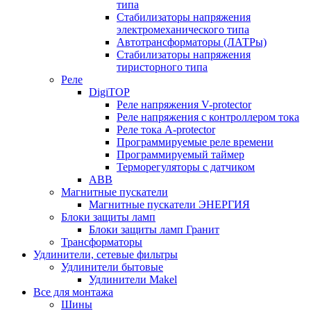
типа
Стабилизаторы напряжения
электромеханического типа
Автотрансформаторы (ЛАТРы)
Стабилизаторы напряжения
тиристорного типа
Реле
DigiTOP
Реле напряжения V-protector
Реле напряжения с контроллером тока
Реле тока A-protector
Программируемые реле времени
Программируемый таймер
Терморегуляторы с датчиком
ABB
Магнитные пускатели
Магнитные пускатели ЭНЕРГИЯ
Блоки защиты ламп
Блоки защиты ламп Гранит
Трансформаторы
Удлинители, сетевые фильтры
Удлинители бытовые
Удлинители Makel
Все для монтажа
Шины