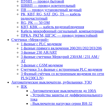
ПУНП — провод бытовой
ШВВП — провод осветительный
ПВ ― провод установочный медный
РК, КВТ, RG, SAT, DG, TS ― кабель
радиочастотный
RG, PK ― 50 ОМ
КВТ, КВК ― кабель видеонаблюдения
Кабель микрофонный сигнальный, компьютерный
ПРКА, РКГМ, ШГЭС ― провод термостойкий
Счетчики «Меркурий»
1 фазные с PLC модемом
1 фазные прямого включения 200/201/202/203/206
3 фазные 230 AR/ART
3 фазные счетчики Меркурий 230AM / 231 AM /
AT
3 фазные с GSM модемом
Счетчики 3-х фазные с встроенным PLC модемом
3 Фазный счётчик со встроенным модемом по сети
PLS(230CLN)
Автоматические выключатели, рубильники, УЗО
IEK
- Автоматические выключатели до 100A
- Устройства защиты от дифференциального
тока
- Выключатели нагрузки серии ВН-32