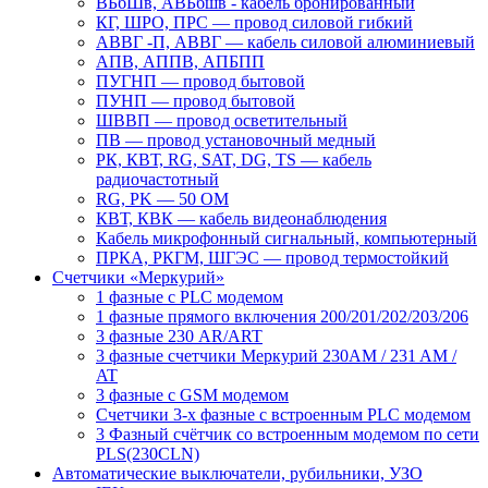
ВБбШв, АВБбшв - кабель бронированный
КГ, ШРО, ПРС ― провод силовой гибкий
АВВГ -П, АВВГ ― кабель силовой алюминиевый
АПВ, АППВ, АПБПП
ПУГНП — провод бытовой
ПУНП — провод бытовой
ШВВП — провод осветительный
ПВ ― провод установочный медный
РК, КВТ, RG, SAT, DG, TS ― кабель
радиочастотный
RG, PK ― 50 ОМ
КВТ, КВК ― кабель видеонаблюдения
Кабель микрофонный сигнальный, компьютерный
ПРКА, РКГМ, ШГЭС ― провод термостойкий
Счетчики «Меркурий»
1 фазные с PLC модемом
1 фазные прямого включения 200/201/202/203/206
3 фазные 230 AR/ART
3 фазные счетчики Меркурий 230AM / 231 AM /
AT
3 фазные с GSM модемом
Счетчики 3-х фазные с встроенным PLC модемом
3 Фазный счётчик со встроенным модемом по сети
PLS(230CLN)
Автоматические выключатели, рубильники, УЗО