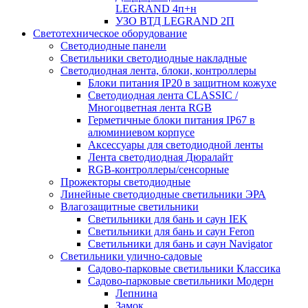
LEGRAND 4п+н
УЗО ВТД LEGRAND 2П
Светотехническое оборудование
Светодиодные панели
Светильники светодиодные накладные
Светодиодная лента, блоки, контроллеры
Блоки питания IP20 в защитном кожухе
Светодиодная лента CLASSIC /
Многоцветная лента RGB
Герметичные блоки питания IP67 в
алюминиевом корпусе
Аксессуары для светодиодной ленты
Лента светодиодная Дюралайт
RGB-контроллеры/сенсорные
Прожекторы светодиодные
Линейные светодиодные светильники ЭРА
Влагозащитные светильники
Cветильники для бань и саун IEK
Cветильники для бань и саун Feron
Cветильники для бань и саун Navigator
Светильники улично-садовые
Садово-парковые светильники Классика
Садово-парковые светильники Модерн
Лепнина
Замок