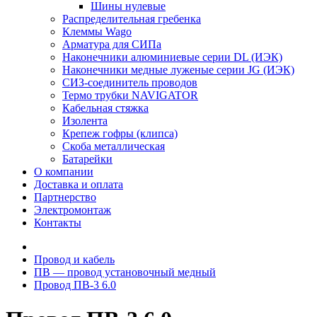
Шины нулевые
Распределительная гребенка
Клеммы Wago
Арматура для СИПа
Наконечники алюминиевые серии DL (ИЭК)
Наконечники медные луженые серии JG (ИЭК)
СИЗ-соединитель проводов
Термо трубки NAVIGATOR
Кабельная стяжка
Изолента
Крепеж гофры (клипса)
Скоба металлическая
Батарейки
О компании
Доставка и оплата
Партнерство
Электромонтаж
Контакты
Провод и кабель
ПВ ― провод установочный медный
Провод ПВ-3 6.0