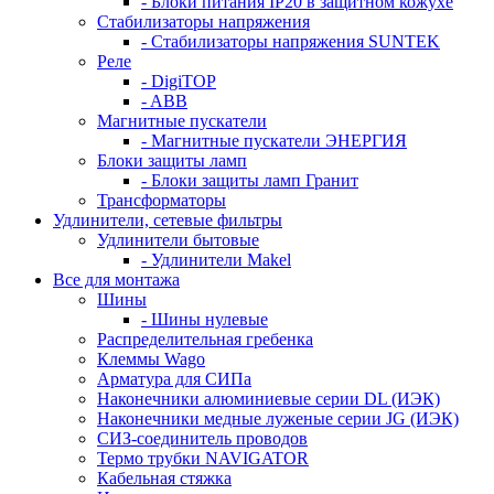
- Блоки питания IP20 в защитном кожухе
Стабилизаторы напряжения
- Стабилизаторы напряжения SUNTEK
Реле
- DigiTOP
- ABB
Магнитные пускатели
- Магнитные пускатели ЭНЕРГИЯ
Блоки защиты ламп
- Блоки защиты ламп Гранит
Трансформаторы
Удлинители, сетевые фильтры
Удлинители бытовые
- Удлинители Makel
Все для монтажа
Шины
- Шины нулевые
Распределительная гребенка
Клеммы Wago
Арматура для СИПа
Наконечники алюминиевые серии DL (ИЭК)
Наконечники медные луженые серии JG (ИЭК)
СИЗ-соединитель проводов
Термо трубки NAVIGATOR
Кабельная стяжка