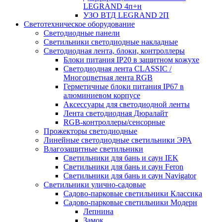
LEGRAND 4п+н
УЗО ВТД LEGRAND 2П
Светотехническое оборудование
Светодиодные панели
Светильники светодиодные накладные
Светодиодная лента, блоки, контроллеры
Блоки питания IP20 в защитном кожухе
Светодиодная лента CLASSIC /
Многоцветная лента RGB
Герметичные блоки питания IP67 в
алюминиевом корпусе
Аксессуары для светодиодной ленты
Лента светодиодная Дюралайт
RGB-контроллеры/сенсорные
Прожекторы светодиодные
Линейные светодиодные светильники ЭРА
Влагозащитные светильники
Cветильники для бань и саун IEK
Cветильники для бань и саун Feron
Cветильники для бань и саун Navigator
Светильники улично-садовые
Садово-парковые светильники Классика
Садово-парковые светильники Модерн
Лепнина
Замок