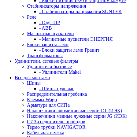
- Блоки питания IP20 в защитном кожухе
Стабилизаторы напряжения
- Стабилизаторы напряжения SUNTEK
Реле
- DigiTOP
- ABB
Магнитные пускатели
- Магнитные пускатели ЭНЕРГИЯ
Блоки защиты ламп
- Блоки защиты ламп Гранит
Трансформаторы
Удлинители, сетевые фильтры
Удлинители бытовые
- Удлинители Makel
Все для монтажа
Шины
- Шины нулевые
Распределительная гребенка
Клеммы Wago
Арматура для СИПа
Наконечники алюминиевые серии DL (ИЭК)
Наконечники медные луженые серии JG (ИЭК)
СИЗ-соединитель проводов
Термо трубки NAVIGATOR
Кабельная стяжка