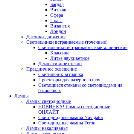
Багдад
Витраж
Сфера
Прага
Византия
Лондон
Датчики движения
Светильники встраиваемые (точечные)
Светильники встраиваемые металлические
Классика
Литье двухцветное
Декоративное стекло
Праздничное освещение
Светильник-вспышка
Проекторы для лазерного шоу
Светящиеся стаканы со светодиодами на
батарейках
Лампы
Лампы светодиодные
НОВИНКА! Лампы светодиодные
ОНЛАЙТ.
Светодиодные лампы Navigator
Светодиодные лампы Feron
Лампы накаливанья
Лампы зеркальные