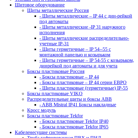
Щитовое оборудование
Щиты металлические Россия
- Щиты металлические – IP 44 с дин-рейкой
под автоматы
- Щиты металлические -IP 31 наружного
исполнения
- Щиты металлические распределительно-
учетные IP-31
- Щиты герметичные – IP 54--55 с
монтажной панелью и козырьком
- Щиты герметичные – IP 54-55 с козырьком,
динрейкой под автоматы и для учета
Боксы пластиковые Россия
- Боксы пластиковые – IP 44
- Боксы пластиковые – IP 44 серии ЕВРО
- Щиты пластиковые (герметичные) IP-55
Боксы пластиковые VIKO
Распределительные щиты и боксы АВВ
- ABB Mistral IP41 Боксы накладные
Кросс модуль
Боксы пластиковые Tekfor
- Боксы пластиковые Tekfor IP40
- Боксы пластиковые Tekfor IP65
Кабеленесущие системы
Труба гофрированная ПВХ и ПНД