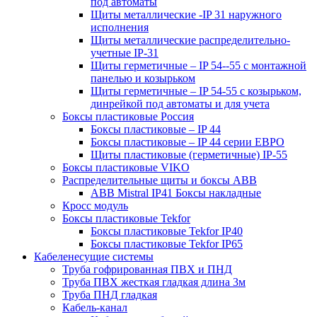
под автоматы
Щиты металлические -IP 31 наружного
исполнения
Щиты металлические распределительно-
учетные IP-31
Щиты герметичные – IP 54--55 с монтажной
панелью и козырьком
Щиты герметичные – IP 54-55 с козырьком,
динрейкой под автоматы и для учета
Боксы пластиковые Россия
Боксы пластиковые – IP 44
Боксы пластиковые – IP 44 серии ЕВРО
Щиты пластиковые (герметичные) IP-55
Боксы пластиковые VIKO
Распределительные щиты и боксы АВВ
ABB Mistral IP41 Боксы накладные
Кросс модуль
Боксы пластиковые Tekfor
Боксы пластиковые Tekfor IP40
Боксы пластиковые Tekfor IP65
Кабеленесущие системы
Труба гофрированная ПВХ и ПНД
Труба ПВХ жесткая гладкая длина 3м
Труба ПНД гладкая
Кабель-канал