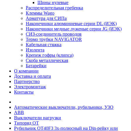
Шины нулевые
Распределительная гребенка
Клеммы Wago
Арматура для СИПа
Наконечники алюминиевые серии DL (ИЭК)
Наконечники медные луженые серии JG (ИЭК)
СИЗ-соединитель проводов
Термо трубки NAVIGATOR
Кабельная стяжка
Изолента
Крепеж гофры (клипса)
Скоба металлическая
Батарейки
О компании
Доставка и оплата
Партнерство
Электромонтаж
Контакты
Автоматические выключатели, рубильники, УЗО
ABB
Выключатели нагрузки
Типоряд ОТ
Рубильник ОТ40F3 3х-полюсный на Din-рейку или