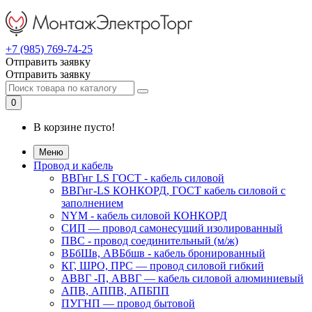
+7 (985) 769-74-25
Отправить заявку
Отправить заявку
0
В корзине пусто!
Меню
Провод и кабель
ВВГнг LS ГОСТ - кабель силовой
ВВГнг-LS КОНКОРД, ГОСТ кабель силовой с
заполнением
NYM - кабель силовой КОНКОРД
СИП ― провод самонесущий изолированный
ПВС - провод соединительный (м/ж)
ВБбШв, АВБбшв - кабель бронированный
КГ, ШРО, ПРС ― провод силовой гибкий
АВВГ -П, АВВГ ― кабель силовой алюминиевый
АПВ, АППВ, АПБПП
ПУГНП — провод бытовой