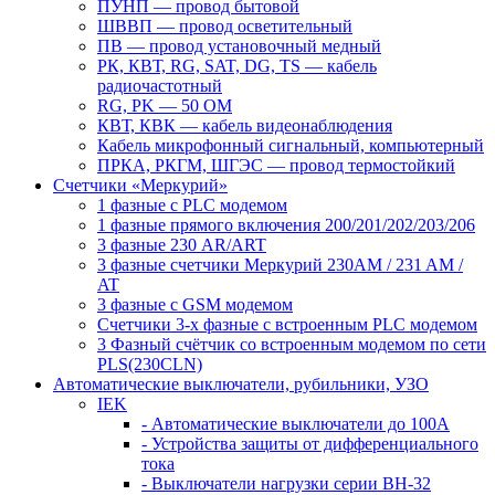
ПУНП — провод бытовой
ШВВП — провод осветительный
ПВ ― провод установочный медный
РК, КВТ, RG, SAT, DG, TS ― кабель
радиочастотный
RG, PK ― 50 ОМ
КВТ, КВК ― кабель видеонаблюдения
Кабель микрофонный сигнальный, компьютерный
ПРКА, РКГМ, ШГЭС ― провод термостойкий
Счетчики «Меркурий»
1 фазные с PLC модемом
1 фазные прямого включения 200/201/202/203/206
3 фазные 230 AR/ART
3 фазные счетчики Меркурий 230AM / 231 AM /
AT
3 фазные с GSM модемом
Счетчики 3-х фазные с встроенным PLC модемом
3 Фазный счётчик со встроенным модемом по сети
PLS(230CLN)
Автоматические выключатели, рубильники, УЗО
IEK
- Автоматические выключатели до 100A
- Устройства защиты от дифференциального
тока
- Выключатели нагрузки серии ВН-32