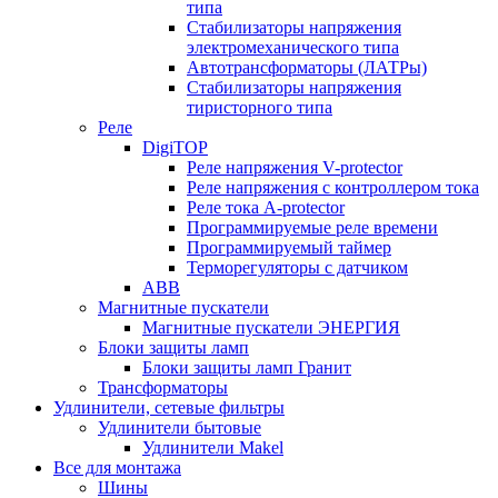
типа
Стабилизаторы напряжения
электромеханического типа
Автотрансформаторы (ЛАТРы)
Стабилизаторы напряжения
тиристорного типа
Реле
DigiTOP
Реле напряжения V-protector
Реле напряжения с контроллером тока
Реле тока A-protector
Программируемые реле времени
Программируемый таймер
Терморегуляторы с датчиком
ABB
Магнитные пускатели
Магнитные пускатели ЭНЕРГИЯ
Блоки защиты ламп
Блоки защиты ламп Гранит
Трансформаторы
Удлинители, сетевые фильтры
Удлинители бытовые
Удлинители Makel
Все для монтажа
Шины