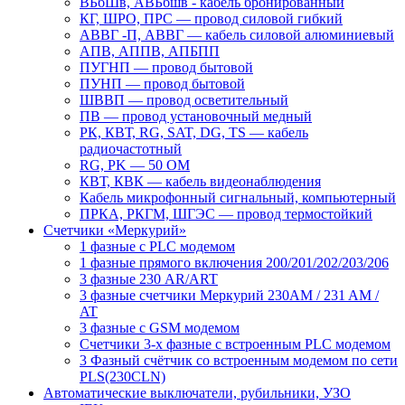
ВБбШв, АВБбшв - кабель бронированный
КГ, ШРО, ПРС ― провод силовой гибкий
АВВГ -П, АВВГ ― кабель силовой алюминиевый
АПВ, АППВ, АПБПП
ПУГНП — провод бытовой
ПУНП — провод бытовой
ШВВП — провод осветительный
ПВ ― провод установочный медный
РК, КВТ, RG, SAT, DG, TS ― кабель
радиочастотный
RG, PK ― 50 ОМ
КВТ, КВК ― кабель видеонаблюдения
Кабель микрофонный сигнальный, компьютерный
ПРКА, РКГМ, ШГЭС ― провод термостойкий
Счетчики «Меркурий»
1 фазные с PLC модемом
1 фазные прямого включения 200/201/202/203/206
3 фазные 230 AR/ART
3 фазные счетчики Меркурий 230AM / 231 AM /
AT
3 фазные с GSM модемом
Счетчики 3-х фазные с встроенным PLC модемом
3 Фазный счётчик со встроенным модемом по сети
PLS(230CLN)
Автоматические выключатели, рубильники, УЗО