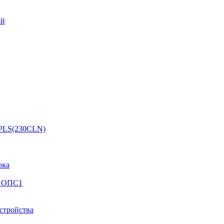
ый
 PLS(230CLN)
ока
й ОПС1
стройства