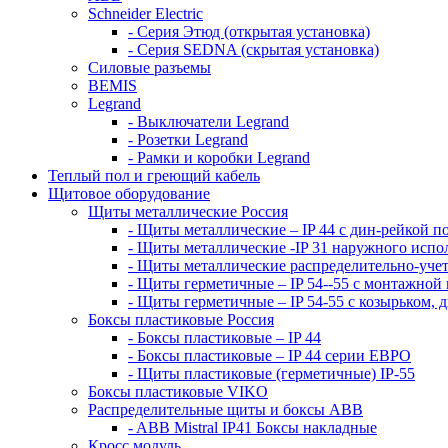
Schneider Electric
- Серия Этюд (открытая установка)
- Серия SEDNA (скрытая установка)
Силовые разъемы
BEMIS
Legrand
- Выключатели Legrand
- Розетки Legrand
- Рамки и коробки Legrand
Теплый пол и греющий кабель
Щитовое оборудование
Щиты металлические Россия
- Щиты металлические – IP 44 с дин-рейкой п
- Щиты металлические -IP 31 наружного испо
- Щиты металлические распределительно-учет
- Щиты герметичные – IP 54--55 с монтажной
- Щиты герметичные – IP 54-55 с козырьком, 
Боксы пластиковые Россия
- Боксы пластиковые – IP 44
- Боксы пластиковые – IP 44 серии ЕВРО
- Щиты пластиковые (герметичные) IP-55
Боксы пластиковые VIKO
Распределительные щиты и боксы АВВ
- ABB Mistral IP41 Боксы накладные
Кросс модуль