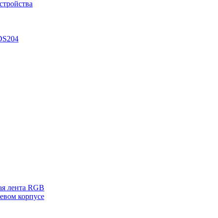
стройства
DS204
ая лента RGB
евом корпусе