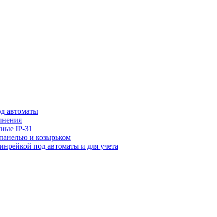
од автоматы
лнения
ные IP-31
 панелью и козырьком
динрейкой под автоматы и для учета