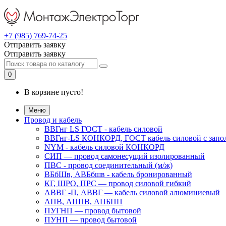
+7 (985) 769-74-25
Отправить заявку
Отправить заявку
0
В корзине пусто!
Меню
Провод и кабель
ВВГнг LS ГОСТ - кабель силовой
ВВГнг-LS КОНКОРД, ГОСТ кабель силовой с запо
NYM - кабель силовой КОНКОРД
СИП ― провод самонесущий изолированный
ПВС - провод соединительный (м/ж)
ВБбШв, АВБбшв - кабель бронированный
КГ, ШРО, ПРС ― провод силовой гибкий
АВВГ -П, АВВГ ― кабель силовой алюминиевый
АПВ, АППВ, АПБПП
ПУГНП — провод бытовой
ПУНП — провод бытовой