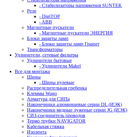
- Стабилизаторы напряжения SUNTEK
Реле
- DigiTOP
- ABB
Магнитные пускатели
- Магнитные пускатели ЭНЕРГИЯ
Блоки защиты ламп
- Блоки защиты ламп Гранит
Трансформаторы
Удлинители, сетевые фильтры
Удлинители бытовые
- Удлинители Makel
Все для монтажа
Шины
- Шины нулевые
Распределительная гребенка
Клеммы Wago
Арматура для СИПа
Наконечники алюминиевые серии DL (ИЭК)
Наконечники медные луженые серии JG (ИЭК)
СИЗ-соединитель проводов
Термо трубки NAVIGATOR
Кабельная стяжка
Изолента