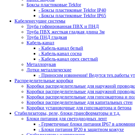
Боксы пластиковые Tekfor
- Боксы пластиковые Tekfor IP40
- Боксы пластиковые Tekfor IP65
Кабеленесущие системы
Труба гофрированная ПВХ и ПНД
Труба ПВХ жесткая гладкая длина 3м
Труба ПНД гладкая
Кабель-канал
- Кабель-канал белый
- Кабель-канал сосна
- Кабель-канал орех светлый
Металлорукав
Лотки металлические
- Приносим извинения! Ведутся тех.работы ут
Распределительные коробки
Коробки распределительные для наружной проводки
Коробки распределительные для наружной проводки
Коробки распределительные для гипсокартона и по
Коробки распределительные для капитальных стен
Коробки установочные для гипсокартона и бетона
Стабилизаторы, реле, блоки,трансформаторы и т.д.
Блоки питания для светодиодных лент
- Герметичные блоки питания IP67 в алюмини
- Блоки питания IP20 в защитном кожухе
Стабилизаторы напряжения