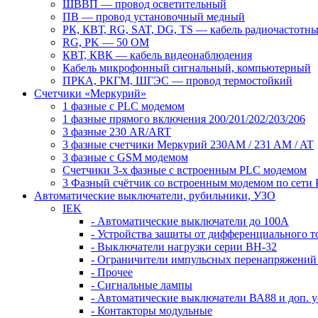
ШВВП — провод осветительный
ПВ ― провод установочный медный
РК, КВТ, RG, SAT, DG, TS ― кабель радиочастотн
RG, PK ― 50 ОМ
КВТ, КВК ― кабель видеонаблюдения
Кабель микрофонный сигнальный, компьютерный
ПРКА, РКГМ, ШГЭС ― провод термостойкий
Счетчики «Меркурий»
1 фазные с PLC модемом
1 фазные прямого включения 200/201/202/203/206
3 фазные 230 AR/ART
3 фазные счетчики Меркурий 230AM / 231 AM / AT
3 фазные с GSM модемом
Счетчики 3-х фазные с встроенным PLC модемом
3 Фазный счётчик со встроенным модемом по сети
Автоматические выключатели, рубильники, УЗО
IEK
- Автоматические выключатели до 100A
- Устройства защиты от дифференциального т
- Выключатели нагрузки серии ВН-32
- Ограничители импульсных перенапряжени
- Прочее
- Сигнальные лампы
- Автоматические выключатели ВА88 и доп. у
- Контакторы модульные