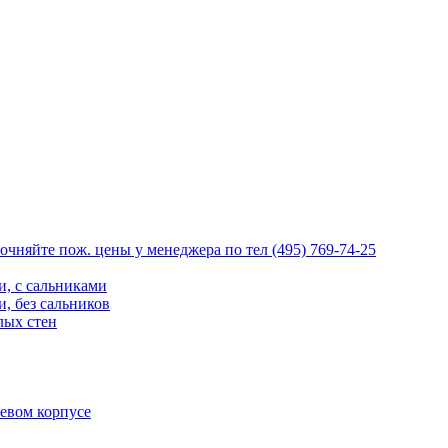
очняйте пож. цены у менеджера по тел (495) 769-74-25
, с сальниками
, без сальников
лых стен
евом корпусе