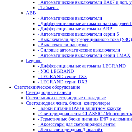
- Автоматические выключатели ВА07 и доп. у
- Таймеры
ABB
- Автоматические выключатели
- Дифференциальные автоматы на 6 модулей 
- Дифференциальные автоматы АВВ
- Автоматические выключатели серии S
- Выключатели дифференциалного тока (УЗО)
- Выключатели нагрузки
- Силовые автоматические выключатели
- Автоматические выключатели серии ТМАХ
Legrand
- Дифференциальные автоматы LEGRAND
- УЗО LEGRAND
- LEGRAND серии ТХ3
- LEGRAND серии DХ3
Светотехническое оборудование
Светодиодные панели
Светильники светодиодные накладные
Светодиодная лента, блоки, контроллеры
- Блоки питания IP20 в защитном кожухе
- Светодиодная лента CLASSIC / Многоцветн
- Герметичные блоки питания IP67 в алюмини
- Аксессуары для светодиодной ленты
- Лента светодиодная Дюралайт