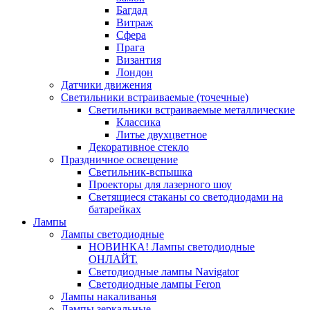
Багдад
Витраж
Сфера
Прага
Византия
Лондон
Датчики движения
Светильники встраиваемые (точечные)
Светильники встраиваемые металлические
Классика
Литье двухцветное
Декоративное стекло
Праздничное освещение
Светильник-вспышка
Проекторы для лазерного шоу
Светящиеся стаканы со светодиодами на
батарейках
Лампы
Лампы светодиодные
НОВИНКА! Лампы светодиодные
ОНЛАЙТ.
Светодиодные лампы Navigator
Светодиодные лампы Feron
Лампы накаливанья
Лампы зеркальные