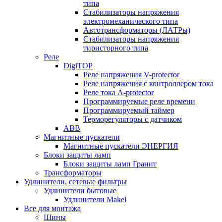
типа
Стабилизаторы напряжения
электромеханического типа
Автотрансформаторы (ЛАТРы)
Стабилизаторы напряжения
тиристорного типа
Реле
DigiTOP
Реле напряжения V-protector
Реле напряжения с контроллером тока
Реле тока A-protector
Программируемые реле времени
Программируемый таймер
Терморегуляторы с датчиком
ABB
Магнитные пускатели
Магнитные пускатели ЭНЕРГИЯ
Блоки защиты ламп
Блоки защиты ламп Гранит
Трансформаторы
Удлинители, сетевые фильтры
Удлинители бытовые
Удлинители Makel
Все для монтажа
Шины