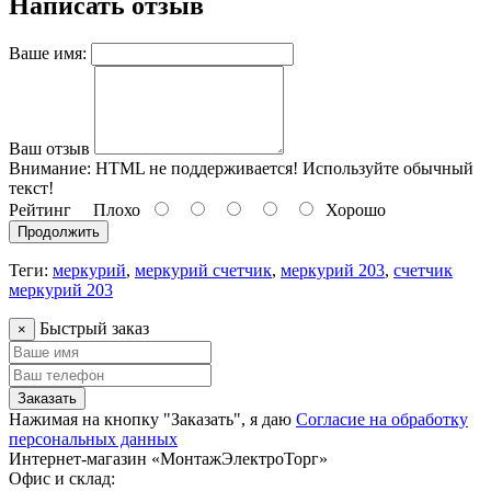
Написать отзыв
Ваше имя:
Ваш отзыв
Внимание:
HTML не поддерживается! Используйте обычный
текст!
Рейтинг
Плохо
Хорошо
Продолжить
Теги:
меркурий
,
меркурий счетчик
,
меркурий 203
,
счетчик
меркурий 203
Быстрый заказ
×
Заказать
Нажимая на кнопку "Заказать", я даю
Согласие на обработку
персональных данных
Интернет-магазин «МонтажЭлектроТорг»
Офис и склад: