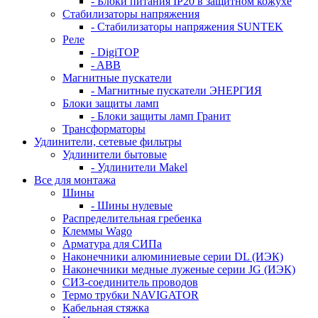
- Блоки питания IP20 в защитном кожухе
Стабилизаторы напряжения
- Стабилизаторы напряжения SUNTEK
Реле
- DigiTOP
- ABB
Магнитные пускатели
- Магнитные пускатели ЭНЕРГИЯ
Блоки защиты ламп
- Блоки защиты ламп Гранит
Трансформаторы
Удлинители, сетевые фильтры
Удлинители бытовые
- Удлинители Makel
Все для монтажа
Шины
- Шины нулевые
Распределительная гребенка
Клеммы Wago
Арматура для СИПа
Наконечники алюминиевые серии DL (ИЭК)
Наконечники медные луженые серии JG (ИЭК)
СИЗ-соединитель проводов
Термо трубки NAVIGATOR
Кабельная стяжка