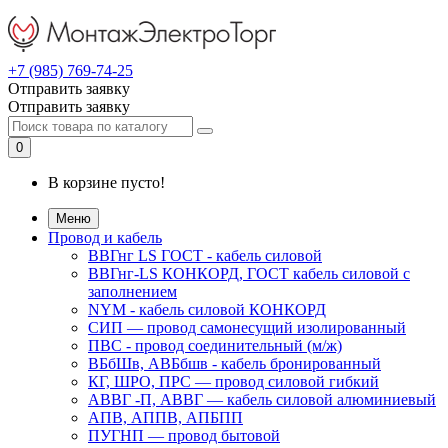
+7 (985) 769-74-25
Отправить заявку
Отправить заявку
0
В корзине пусто!
Меню
Провод и кабель
ВВГнг LS ГОСТ - кабель силовой
ВВГнг-LS КОНКОРД, ГОСТ кабель силовой с
заполнением
NYM - кабель силовой КОНКОРД
СИП ― провод самонесущий изолированный
ПВС - провод соединительный (м/ж)
ВБбШв, АВБбшв - кабель бронированный
КГ, ШРО, ПРС ― провод силовой гибкий
АВВГ -П, АВВГ ― кабель силовой алюминиевый
АПВ, АППВ, АПБПП
ПУГНП — провод бытовой