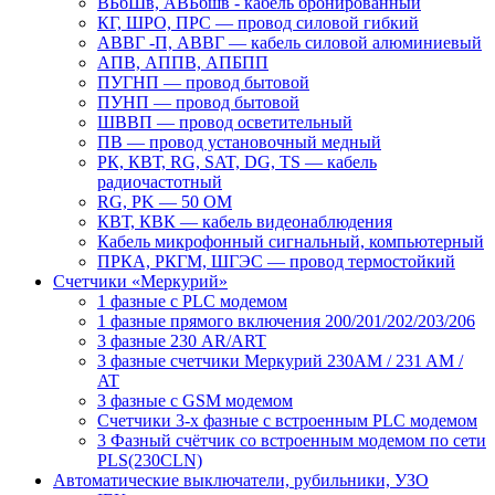
ВБбШв, АВБбшв - кабель бронированный
КГ, ШРО, ПРС ― провод силовой гибкий
АВВГ -П, АВВГ ― кабель силовой алюминиевый
АПВ, АППВ, АПБПП
ПУГНП — провод бытовой
ПУНП — провод бытовой
ШВВП — провод осветительный
ПВ ― провод установочный медный
РК, КВТ, RG, SAT, DG, TS ― кабель
радиочастотный
RG, PK ― 50 ОМ
КВТ, КВК ― кабель видеонаблюдения
Кабель микрофонный сигнальный, компьютерный
ПРКА, РКГМ, ШГЭС ― провод термостойкий
Счетчики «Меркурий»
1 фазные с PLC модемом
1 фазные прямого включения 200/201/202/203/206
3 фазные 230 AR/ART
3 фазные счетчики Меркурий 230AM / 231 AM /
AT
3 фазные с GSM модемом
Счетчики 3-х фазные с встроенным PLC модемом
3 Фазный счётчик со встроенным модемом по сети
PLS(230CLN)
Автоматические выключатели, рубильники, УЗО