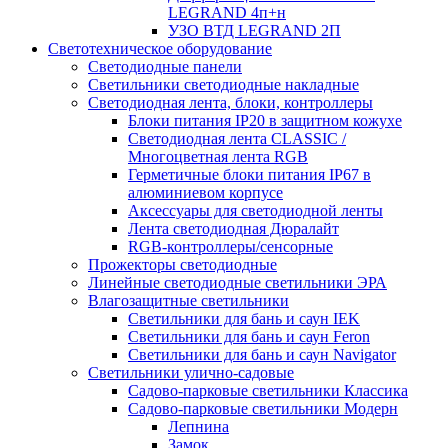
LEGRAND 4п+н
УЗО ВТД LEGRAND 2П
Светотехническое оборудование
Светодиодные панели
Светильники светодиодные накладные
Светодиодная лента, блоки, контроллеры
Блоки питания IP20 в защитном кожухе
Светодиодная лента CLASSIC /
Многоцветная лента RGB
Герметичные блоки питания IP67 в
алюминиевом корпусе
Аксессуары для светодиодной ленты
Лента светодиодная Дюралайт
RGB-контроллеры/сенсорные
Прожекторы светодиодные
Линейные светодиодные светильники ЭРА
Влагозащитные светильники
Cветильники для бань и саун IEK
Cветильники для бань и саун Feron
Cветильники для бань и саун Navigator
Светильники улично-садовые
Садово-парковые светильники Классика
Садово-парковые светильники Модерн
Лепнина
Замок