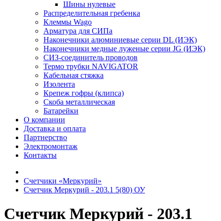
Шины нулевые
Распределительная гребенка
Клеммы Wago
Арматура для СИПа
Наконечники алюминиевые серии DL (ИЭК)
Наконечники медные луженые серии JG (ИЭК)
СИЗ-соединитель проводов
Термо трубки NAVIGATOR
Кабельная стяжка
Изолента
Крепеж гофры (клипса)
Скоба металлическая
Батарейки
О компании
Доставка и оплата
Партнерство
Электромонтаж
Контакты
Счетчики «Меркурий»
Счетчик Меркурий - 203.1 5(80) ОУ
Счетчик Меркурий - 203.1