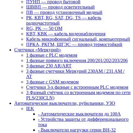
ПУНП — провод бытовой
ШВВП — провод осветительный
ПВ ― провод установочный медный
РК, КВТ, RG, SAT, DG, TS ― кабель
радиочастотный
RG, PK ― 50 ОМ
КВТ, КВК ― кабель видеонаблюдения
Кабель микрофонный сигнальный, компьютерный
ПРКА, РКГМ, ШГЭС ― провод термостойкий
Счетчики «Меркурий»
1 фазные с PLC модемом
1 фазные прямого включения 200/201/202/203/206
3 фазные 230 AR/ART
3 фазные счетчики Меркурий 230AM / 231 AM /
AT
3 фазные с GSM модемом
Счетчики 3-х фазные с встроенным PLC модемом
3 Фазный счётчик со встроенным модемом по сети
PLS(230CLN)
Автоматические выключатели, рубильники, УЗО
IEK
- Автоматические выключатели до 100A
- Устройства защиты от дифференциального
тока
- Выключатели нагрузки серии ВН-32