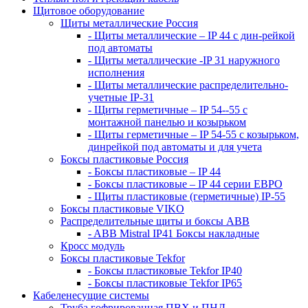
Щитовое оборудование
Щиты металлические Россия
- Щиты металлические – IP 44 с дин-рейкой
под автоматы
- Щиты металлические -IP 31 наружного
исполнения
- Щиты металлические распределительно-
учетные IP-31
- Щиты герметичные – IP 54--55 с
монтажной панелью и козырьком
- Щиты герметичные – IP 54-55 с козырьком,
динрейкой под автоматы и для учета
Боксы пластиковые Россия
- Боксы пластиковые – IP 44
- Боксы пластиковые – IP 44 серии ЕВРО
- Щиты пластиковые (герметичные) IP-55
Боксы пластиковые VIKO
Распределительные щиты и боксы АВВ
- ABB Mistral IP41 Боксы накладные
Кросс модуль
Боксы пластиковые Tekfor
- Боксы пластиковые Tekfor IP40
- Боксы пластиковые Tekfor IP65
Кабеленесущие системы
Труба гофрированная ПВХ и ПНД