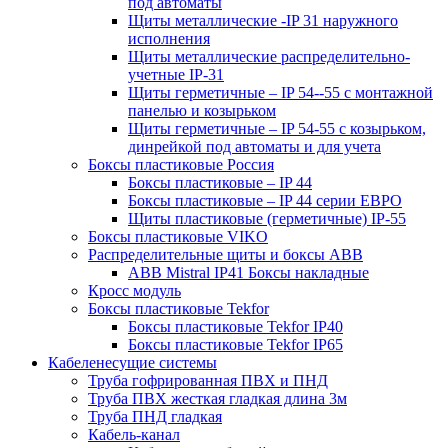
под автоматы
Щиты металлические -IP 31 наружного
исполнения
Щиты металлические распределительно-
учетные IP-31
Щиты герметичные – IP 54--55 с монтажной
панелью и козырьком
Щиты герметичные – IP 54-55 с козырьком,
динрейкой под автоматы и для учета
Боксы пластиковые Россия
Боксы пластиковые – IP 44
Боксы пластиковые – IP 44 серии ЕВРО
Щиты пластиковые (герметичные) IP-55
Боксы пластиковые VIKO
Распределительные щиты и боксы АВВ
ABB Mistral IP41 Боксы накладные
Кросс модуль
Боксы пластиковые Tekfor
Боксы пластиковые Tekfor IP40
Боксы пластиковые Tekfor IP65
Кабеленесущие системы
Труба гофрированная ПВХ и ПНД
Труба ПВХ жесткая гладкая длина 3м
Труба ПНД гладкая
Кабель-канал