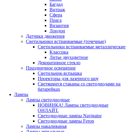
Багдад
Витраж
Сфера
Прага
Византия
Лондон
Датчики движения
Светильники встраиваемые (точечные)
Светильники встраиваемые металлические
Классика
Литье двухцветное
Декоративное стекло
Праздничное освещение
Светильник-вспышка
Проекторы для лазерного шоу
Светящиеся стаканы со светодиодами на
батарейках
Лампы
Лампы светодиодные
НОВИНКА! Лампы светодиодные
ОНЛАЙТ.
Светодиодные лампы Navigator
Светодиодные лампы Feron
Лампы накаливанья
Лампы зеркальные