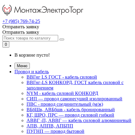
+7 (985) 769-74-25
Отправить заявку
Отправить заявку
0
В корзине пусто!
Меню
Провод и кабель
ВВГнг LS ГОСТ - кабель силовой
ВВГнг-LS КОНКОРД, ГОСТ кабель силовой с
заполнением
NYM - кабель силовой КОНКОРД
СИП ― провод самонесущий изолированный
ПВС - провод соединительный (м/ж)
ВБбШв, АВБбшв - кабель бронированный
КГ, ШРО, ПРС ― провод силовой гибкий
АВВГ -П, АВВГ ― кабель силовой алюминиевый
АПВ, АППВ, АПБПП
ПУГНП — провод бытовой