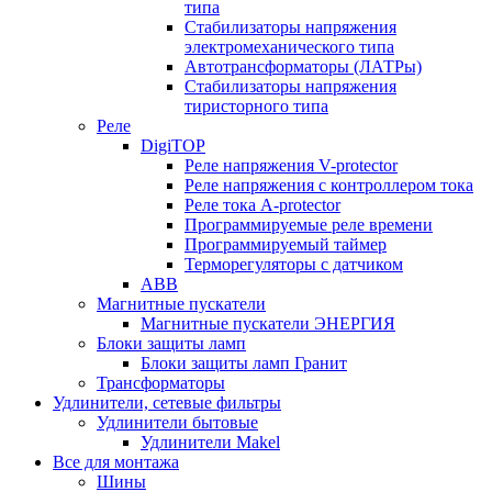
типа
Стабилизаторы напряжения
электромеханического типа
Автотрансформаторы (ЛАТРы)
Стабилизаторы напряжения
тиристорного типа
Реле
DigiTOP
Реле напряжения V-protector
Реле напряжения с контроллером тока
Реле тока A-protector
Программируемые реле времени
Программируемый таймер
Терморегуляторы с датчиком
ABB
Магнитные пускатели
Магнитные пускатели ЭНЕРГИЯ
Блоки защиты ламп
Блоки защиты ламп Гранит
Трансформаторы
Удлинители, сетевые фильтры
Удлинители бытовые
Удлинители Makel
Все для монтажа
Шины