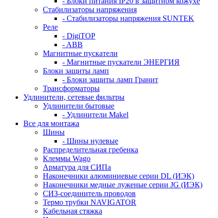
- Блоки питания IP20 в защитном кожухе
Стабилизаторы напряжения
- Стабилизаторы напряжения SUNTEK
Реле
- DigiTOP
- ABB
Магнитные пускатели
- Магнитные пускатели ЭНЕРГИЯ
Блоки защиты ламп
- Блоки защиты ламп Гранит
Трансформаторы
Удлинители, сетевые фильтры
Удлинители бытовые
- Удлинители Makel
Все для монтажа
Шины
- Шины нулевые
Распределительная гребенка
Клеммы Wago
Арматура для СИПа
Наконечники алюминиевые серии DL (ИЭК)
Наконечники медные луженые серии JG (ИЭК)
СИЗ-соединитель проводов
Термо трубки NAVIGATOR
Кабельная стяжка