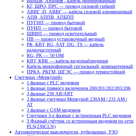
ВБбШв, АВБбшв - кабель бронированный
КГ, ШРО, ПРС ― провод силовой гибкий
АВВГ -П, АВВГ ― кабель силовой алюминиевый
АПВ, АППВ, АПБПП
ПУГНП — провод бытовой
ПУНП — провод бытовой
ШВВП — провод осветительный
ПВ ― провод установочный медный
РК, КВТ, RG, SAT, DG, TS ― кабель
радиочастотный
RG, PK ― 50 ОМ
КВТ, КВК ― кабель видеонаблюдения
Кабель микрофонный сигнальный, компьютерный
ПРКА, РКГМ, ШГЭС ― провод термостойкий
Счетчики «Меркурий»
1 фазные с PLC модемом
1 фазные прямого включения 200/201/202/203/206
3 фазные 230 AR/ART
3 фазные счетчики Меркурий 230AM / 231 AM /
AT
3 фазные с GSM модемом
Счетчики 3-х фазные с встроенным PLC модемом
3 Фазный счётчик со встроенным модемом по сети
PLS(230CLN)
Автоматические выключатели, рубильники, УЗО