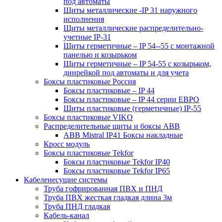
под автоматы
Щиты металлические -IP 31 наружного
исполнения
Щиты металлические распределительно-
учетные IP-31
Щиты герметичные – IP 54--55 с монтажной
панелью и козырьком
Щиты герметичные – IP 54-55 с козырьком,
динрейкой под автоматы и для учета
Боксы пластиковые Россия
Боксы пластиковые – IP 44
Боксы пластиковые – IP 44 серии ЕВРО
Щиты пластиковые (герметичные) IP-55
Боксы пластиковые VIKO
Распределительные щиты и боксы АВВ
ABB Mistral IP41 Боксы накладные
Кросс модуль
Боксы пластиковые Tekfor
Боксы пластиковые Tekfor IP40
Боксы пластиковые Tekfor IP65
Кабеленесущие системы
Труба гофрированная ПВХ и ПНД
Труба ПВХ жесткая гладкая длина 3м
Труба ПНД гладкая
Кабель-канал