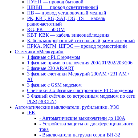
ПУНП — провод бытовой
ШВВП — провод осветительный
ПВ ― провод установочный медный
РК, КВТ, RG, SAT, DG, TS ― кабель
радиочастотный
RG, PK ― 50 ОМ
КВТ, КВК ― кабель видеонаблюдения
Кабель микрофонный сигнальный, компьютерный
ПРКА, РКГМ, ШГЭС ― провод термостойкий
Счетчики «Меркурий»
1 фазные с PLC модемом
1 фазные прямого включения 200/201/202/203/206
3 фазные 230 AR/ART
3 фазные счетчики Меркурий 230AM / 231 AM /
AT
3 фазные с GSM модемом
Счетчики 3-х фазные с встроенным PLC модемом
3 Фазный счётчик со встроенным модемом по сети
PLS(230CLN)
Автоматические выключатели, рубильники, УЗО
IEK
- Автоматические выключатели до 100A
- Устройства защиты от дифференциального
тока
- Выключатели нагрузки серии ВН-32