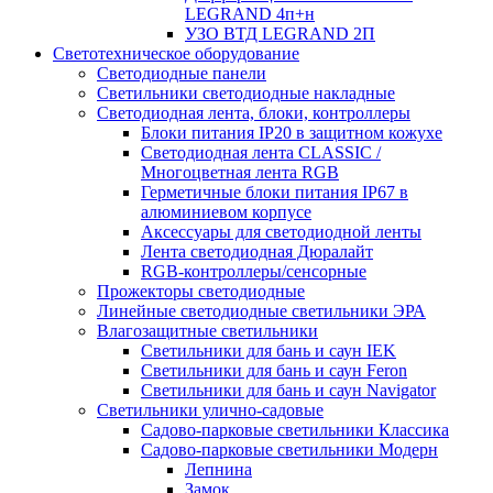
LEGRAND 4п+н
УЗО ВТД LEGRAND 2П
Светотехническое оборудование
Светодиодные панели
Светильники светодиодные накладные
Светодиодная лента, блоки, контроллеры
Блоки питания IP20 в защитном кожухе
Светодиодная лента CLASSIC /
Многоцветная лента RGB
Герметичные блоки питания IP67 в
алюминиевом корпусе
Аксессуары для светодиодной ленты
Лента светодиодная Дюралайт
RGB-контроллеры/сенсорные
Прожекторы светодиодные
Линейные светодиодные светильники ЭРА
Влагозащитные светильники
Cветильники для бань и саун IEK
Cветильники для бань и саун Feron
Cветильники для бань и саун Navigator
Светильники улично-садовые
Садово-парковые светильники Классика
Садово-парковые светильники Модерн
Лепнина
Замок