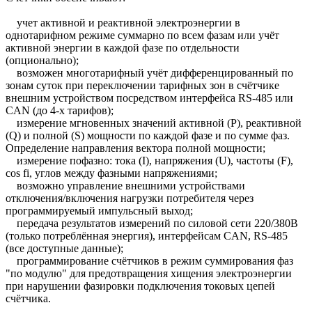
учет активной и реактивной электроэнергии в
однотарифном режиме суммарно по всем фазам или учёт
активной энергии в каждой фазе по отдельности
(опционально);
возможен многотарифный учёт дифференцированный по
зонам суток при переключении тарифных зон в счётчике
внешним устройством посредством интерфейса RS-485 или
CAN (до 4-х тарифов);
измерение мгновенных значений активной (P), реактивной
(Q) и полной (S) мощности по каждой фазе и по сумме фаз.
Определение направления вектора полной мощности;
измерение пофазно: тока (I), напряжения (U), частоты (F),
cos fi, углов между фазными напряжениями;
возможно управление внешними устройствами
отключения/включения нагрузки потребителя через
программируемый импульсный выход;
передача результатов измерений по силовой сети 220/380В
(только потреблённая энергия), интерфейсам CAN, RS-485
(все доступные данные);
программирование счётчиков в режим суммирования фаз
"по модулю" для предотвращения хищения электроэнергии
при нарушении фазировки подключения токовых цепей
счётчика.