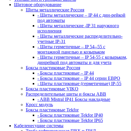
Щитовое оборудование
Щиты металлические Россия
- Щиты металлические – IP 44 с дин-рейкой
под автоматы
- Щиты металлические -IP 31 наружного
исполнения
- Щиты металлические распределительно-
учетные IP-31
- Щиты герметичные – IP 54--55 с
монтажной панелью и козырьком
- Щиты герметичные – IP 54-55 с козырьком,
динрейкой под автоматы и для учета
Боксы пластиковые Россия
- Боксы пластиковые – IP 44
- Боксы пластиковые – IP 44 серии ЕВРО
- Щиты пластиковые (герметичные) IP-55
Боксы пластиковые VIKO
Распределительные щиты и боксы АВВ
- ABB Mistral IP41 Боксы накладные
Кросс модуль
Боксы пластиковые Tekfor
- Боксы пластиковые Tekfor IP40
- Боксы пластиковые Tekfor IP65
Кабеленесущие системы
Труба гофрированная ПВХ и ПНД