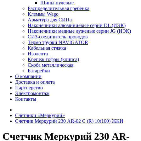
Шины нулевые
Распределительная гребенка
Клеммы Wago
Арматура для СИПа
Наконечники алюминиевые серии DL (ИЭК)
Наконечники медные луженые серии JG (ИЭК)
СИЗ-соединитель проводов
Термо трубки NAVIGATOR
Кабельная стяжка
Изолента
Крепеж гофры (клипса)
Скоба металлическая
Батарейки
О компании
Доставка и оплата
Партнерство
Электромонтаж
Контакты
Счетчики «Меркурий»
Счетчик Меркурий 230 AR-02 С (R) 10(100) ЖКИ
Счетчик Меркурий 230 AR-