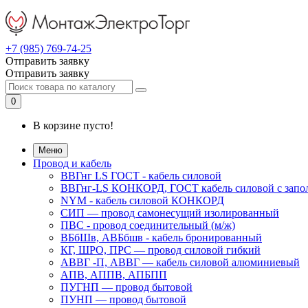
+7 (985) 769-74-25
Отправить заявку
Отправить заявку
0
В корзине пусто!
Меню
Провод и кабель
ВВГнг LS ГОСТ - кабель силовой
ВВГнг-LS КОНКОРД, ГОСТ кабель силовой с запо
NYM - кабель силовой КОНКОРД
СИП ― провод самонесущий изолированный
ПВС - провод соединительный (м/ж)
ВБбШв, АВБбшв - кабель бронированный
КГ, ШРО, ПРС ― провод силовой гибкий
АВВГ -П, АВВГ ― кабель силовой алюминиевый
АПВ, АППВ, АПБПП
ПУГНП — провод бытовой
ПУНП — провод бытовой