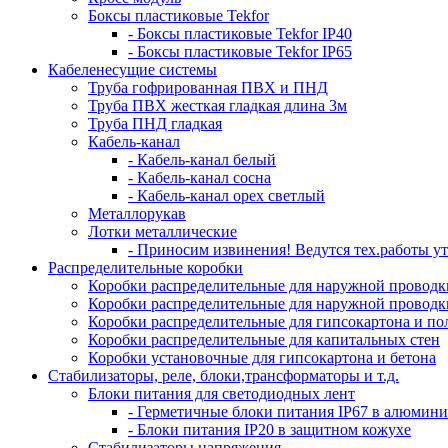
Боксы пластиковые Tekfor
- Боксы пластиковые Tekfor IP40
- Боксы пластиковые Tekfor IP65
Кабеленесущие системы
Труба гофрированная ПВХ и ПНД
Труба ПВХ жесткая гладкая длина 3м
Труба ПНД гладкая
Кабель-канал
- Кабель-канал белый
- Кабель-канал сосна
- Кабель-канал орех светлый
Металлорукав
Лотки металлические
- Приносим извинения! Ведутся тех.работы ут
Распределительные коробки
Коробки распределительные для наружной проводки
Коробки распределительные для наружной проводки
Коробки распределительные для гипсокартона и по
Коробки распределительные для капитальных стен
Коробки установочные для гипсокартона и бетона
Стабилизаторы, реле, блоки,трансформаторы и т.д.
Блоки питания для светодиодных лент
- Герметичные блоки питания IP67 в алюмини
- Блоки питания IP20 в защитном кожухе
Стабилизаторы напряжения