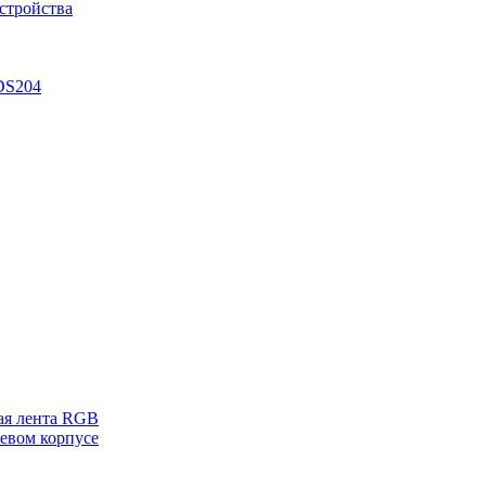
стройства
DS204
ая лента RGB
евом корпусе