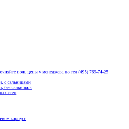
очняйте пож. цены у менеджера по тел (495) 769-74-25
, с сальниками
, без сальников
лых стен
евом корпусе