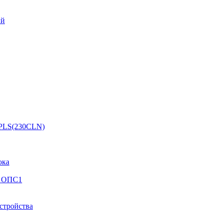
ый
 PLS(230CLN)
ока
й ОПС1
стройства