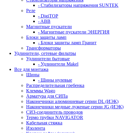
- Стабилизаторы напряжения SUNTEK
Реле
- DigiTOP
- ABB
Магнитные пускатели
- Магнитные пускатели ЭНЕРГИЯ
Блоки защиты ламп
- Блоки защиты ламп Гранит
Трансформаторы
Удлинители, сетевые фильтры
Удлинители бытовые
- Удлинители Makel
Все для монтажа
Шины
- Шины нулевые
Распределительная гребенка
Клеммы Wago
Арматура для СИПа
Наконечники алюминиевые серии DL (ИЭК)
Наконечники медные луженые серии JG (ИЭК)
СИЗ-соединитель проводов
Термо трубки NAVIGATOR
Кабельная стяжка
Изолента