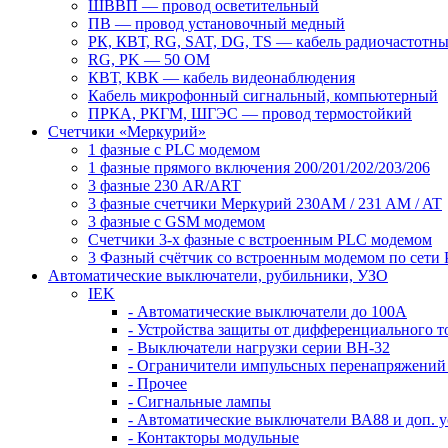
ШВВП — провод осветительный
ПВ ― провод установочный медный
РК, КВТ, RG, SAT, DG, TS ― кабель радиочастотн
RG, PK ― 50 ОМ
КВТ, КВК ― кабель видеонаблюдения
Кабель микрофонный сигнальный, компьютерный
ПРКА, РКГМ, ШГЭС ― провод термостойкий
Счетчики «Меркурий»
1 фазные с PLC модемом
1 фазные прямого включения 200/201/202/203/206
3 фазные 230 AR/ART
3 фазные счетчики Меркурий 230AM / 231 AM / AT
3 фазные с GSM модемом
Счетчики 3-х фазные с встроенным PLC модемом
3 Фазный счётчик со встроенным модемом по сети
Автоматические выключатели, рубильники, УЗО
IEK
- Автоматические выключатели до 100A
- Устройства защиты от дифференциального т
- Выключатели нагрузки серии ВН-32
- Ограничители импульсных перенапряжени
- Прочее
- Сигнальные лампы
- Автоматические выключатели ВА88 и доп. у
- Контакторы модульные