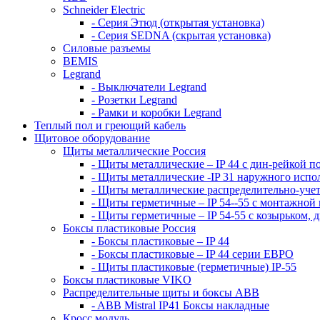
Schneider Electric
- Серия Этюд (открытая установка)
- Серия SEDNA (скрытая установка)
Силовые разъемы
BEMIS
Legrand
- Выключатели Legrand
- Розетки Legrand
- Рамки и коробки Legrand
Теплый пол и греющий кабель
Щитовое оборудование
Щиты металлические Россия
- Щиты металлические – IP 44 с дин-рейкой п
- Щиты металлические -IP 31 наружного испо
- Щиты металлические распределительно-учет
- Щиты герметичные – IP 54--55 с монтажной
- Щиты герметичные – IP 54-55 с козырьком, 
Боксы пластиковые Россия
- Боксы пластиковые – IP 44
- Боксы пластиковые – IP 44 серии ЕВРО
- Щиты пластиковые (герметичные) IP-55
Боксы пластиковые VIKO
Распределительные щиты и боксы АВВ
- ABB Mistral IP41 Боксы накладные
Кросс модуль