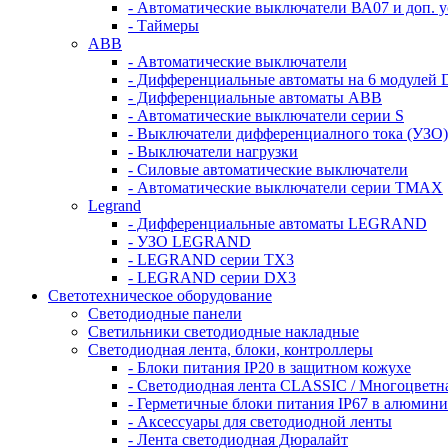
- Автоматические выключатели ВА07 и доп. у
- Таймеры
ABB
- Автоматические выключатели
- Дифференциальные автоматы на 6 модулей 
- Дифференциальные автоматы АВВ
- Автоматические выключатели серии S
- Выключатели дифференциалного тока (УЗО)
- Выключатели нагрузки
- Силовые автоматические выключатели
- Автоматические выключатели серии ТМАХ
Legrand
- Дифференциальные автоматы LEGRAND
- УЗО LEGRAND
- LEGRAND серии ТХ3
- LEGRAND серии DХ3
Светотехническое оборудование
Светодиодные панели
Светильники светодиодные накладные
Светодиодная лента, блоки, контроллеры
- Блоки питания IP20 в защитном кожухе
- Светодиодная лента CLASSIC / Многоцветн
- Герметичные блоки питания IP67 в алюмини
- Аксессуары для светодиодной ленты
- Лента светодиодная Дюралайт