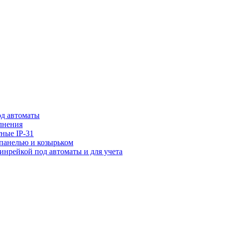
од автоматы
лнения
ные IP-31
 панелью и козырьком
динрейкой под автоматы и для учета